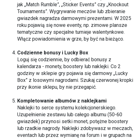
jak „Match Rumble”, „Sticker Events” czy „Knockout
Tournaments”. Wygrywanie meczów lub zbieranie
gwiazdek nagradza darmowymi prezentami. W 2025
roku pojawią się nowe eventy, np. zimowe plansze
tematyczne czy specjalne turnieje walentynkowe.
Włącz powiadomienia w grze, by być na bieżąco.
Codzienne bonusy i Lucky Box
Loguj się codziennie, by odbierać bonusy z
kalendarza - monety, boostery lub naklejki. Co 2
godziny w sklepie gry pojawia się darmowy „Lucky
Box” z losowymi nagrodami. Szukaj czerwonej kropki
przy ikonie sklepu, by nie przegapić.
Kompletowanie albumów z naklejkami
Naklejki to serce systemu kolekcjonerskiego.
Uzupełnienie zestawu lub całego albumu (50-60
gwiazdek) przynosi setki monet, potężne boostery
lub rzadkie nagrody. Naklejki zdobywasz w meczach,
eventach lub przez wymianę na forum i w grupach na