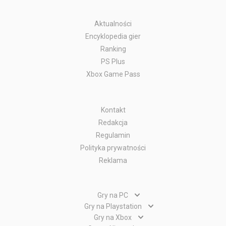
Aktualności
Encyklopedia gier
Ranking
PS Plus
Xbox Game Pass
Kontakt
Redakcja
Regulamin
Polityka prywatności
Reklama
Gry na PC
Gry PC
Gry na Playstation
Gry PlayStation 5
Gry na Xbox
Gry WWW