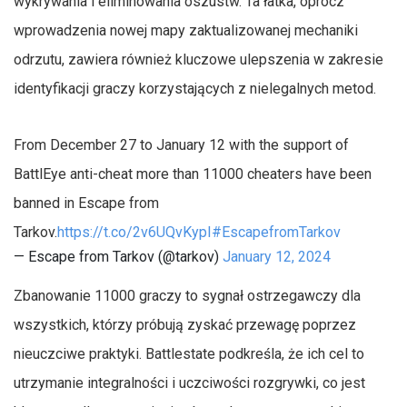
wykrywania i eliminowania oszustw. Ta łatka, oprócz
wprowadzenia nowej mapy zaktualizowanej mechaniki
odrzutu, zawiera również kluczowe ulepszenia w zakresie
identyfikacji graczy korzystających z nielegalnych metod.
From December 27 to January 12 with the support of
BattlEye anti-cheat more than 11000 cheaters have been
banned in Escape from
Tarkov.
https://t.co/2v6UQvKypI
#EscapefromTarkov
— Escape from Tarkov (@tarkov)
January 12, 2024
Zbanowanie 11000 graczy to sygnał ostrzegawczy dla
wszystkich, którzy próbują zyskać przewagę poprzez
nieuczciwe praktyki. Battlestate podkreśla, że ich cel to
utrzymanie integralności i uczciwości rozgrywki, co jest