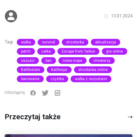
13.01.2024
Tagi:
walka
survival
strzelanka
aktualizacja
patch
Łatka
Escape from Tarkov
gra online
oszuści
ban
nowa mapa
cheaterzy
Battlestate
Battleeye
strzelanka online
banowanie
czystka
walka z oszustami
Udostępnij
Przeczytaj także