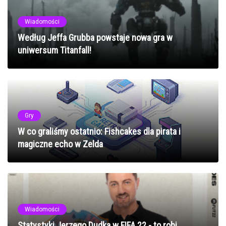
Wiadomości
Według Jeffa Grubba powstaje nowa gra w
uniwersum Titanfall!
Gry
W co graliśmy ostatnio: Fishcakes dla pirata i
magiczne echo w Zelda
Wiadomości
Statystyki Jerzego Dudka w FIFA 22 - to robi