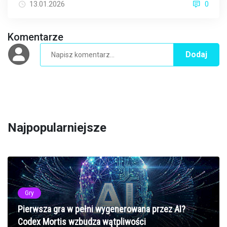
13.01.2026
0
Komentarze
Dodaj
Najpopularniejsze
Gry
Pierwsza gra w pełni wygenerowana przez AI?
Codex Mortis wzbudza wątpliwości