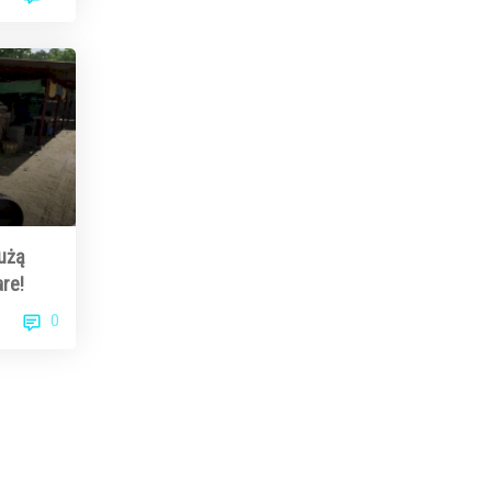
użą
are!
0