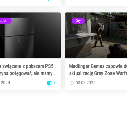
ości
ation
Gry
e związane z pokazem PS5
Madfinger Games zapowie d
zyna potęgować, ale mamy
aktualizację Gray Zone Warf
u powody
0
.2024
03.08.2024