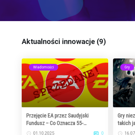
Aktualności innowacje (9)
Wiadomości
Gry
Przejęcie EA przez Saudyjski
Gry nie
Fundusz – Co Oznacza 55-
takich j
Miliardowy Deal dla Graczy w 2025
Rewoluc
0
01.10.2025
16.07