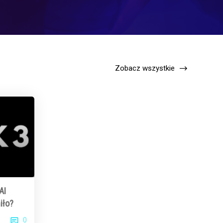
Zobacz wszystkie
AI
iło?
0