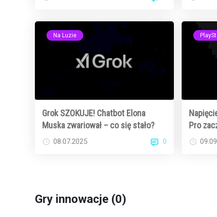
Roku?
dostępn
Na Luzie
PlaySt
Grok SZOKUJE! Chatbot Elona
Napięci
Muska zwariował – co się stało?
Pro zac
ku tem
0
08.07.2025
09.09
Gry innowacje (0)