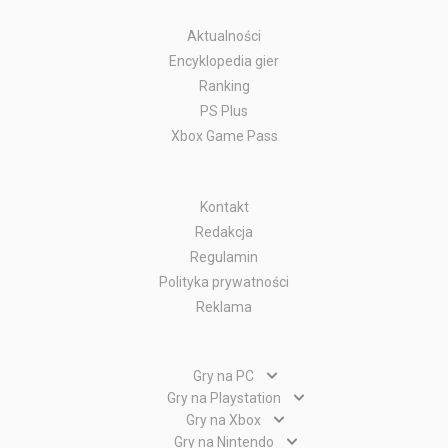
Aktualności
Encyklopedia gier
Ranking
PS Plus
Xbox Game Pass
Kontakt
Redakcja
Regulamin
Polityka prywatności
Reklama
Gry na PC
Gry PC
Gry na Playstation
Gry PlayStation 5
Gry na Xbox
Gry WWW
Gry Xbox Series X
Gry na Nintendo
Gry PlayStation 4