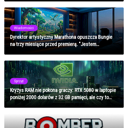
Wiadomości
Dyrektor artystyczny Marathona opuszcza Bungie
na trzy miesiące przed premierą. "Jestem
niesamowicie dumny z wizualnego świata, który
stworzyliśmy"
Sprzęt
Kryzys RAM nie pokona graczy: RTX 5080 w laptopie
poniżej 2000 dolarów z 32 GB pamięci, ale czy to
najlepszy wybór?