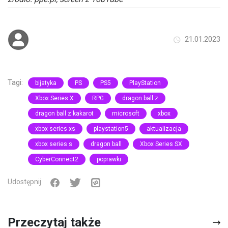
21.01.2023
Tagi:
bijatyka
PS
PS5
PlayStation
Xbox Series X
RPG
dragon ball z
dragon ball z kakarot
microsoft
xbox
xbox series xs
playstation5
aktualizacja
xbox series s
dragon ball
Xbox Series SX
CyberConnect2
poprawki
Udostępnij
Przeczytaj także