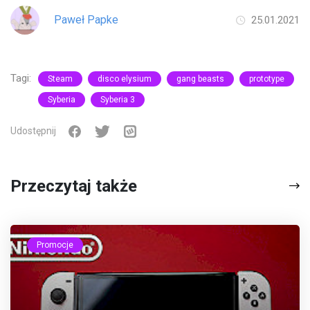
Paweł Papke
25.01.2021
Tagi:
Steam
disco elysium
gang beasts
prototype
Syberia
Syberia 3
Udostępnij
Przeczytaj także
Promocje