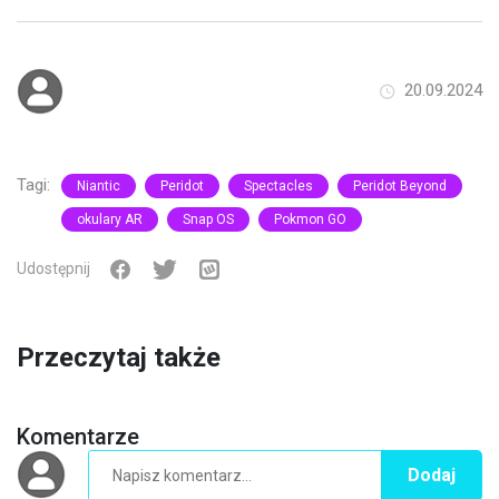
20.09.2024
Tagi:
Niantic
Peridot
Spectacles
Peridot Beyond
okulary AR
Snap OS
Pokmon GO
Udostępnij
Przeczytaj także
Komentarze
Dodaj