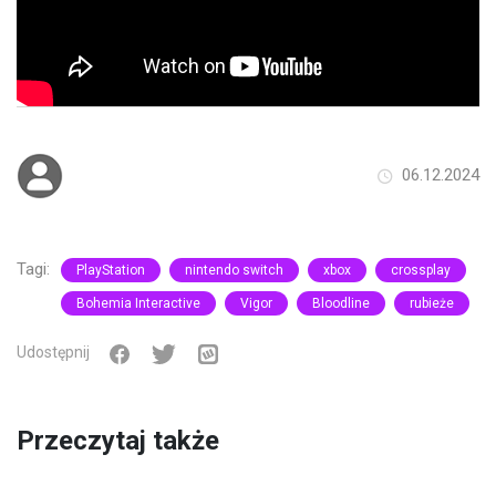
06.12.2024
Tagi:
PlayStation
nintendo switch
xbox
crossplay
Bohemia Interactive
Vigor
Bloodline
rubieże
Udostępnij
Przeczytaj także