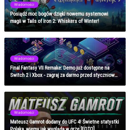
Wiadomości
Posiądź moc bogów dzięki nowemu systemowi
magii w Tails of Iron 2: Whiskers of Winter!
Wiadomości
Final Fantasy VII Remake: Demo już dostępne na
Switch 2 i Xbox - zagraj za darmo przed styczniową
premierą
Wiadomości
Mateusz Gamrot dodany do UFC 4! Świetne statystki
Polaka, wiemy jak wygląda w grze [FOTO]