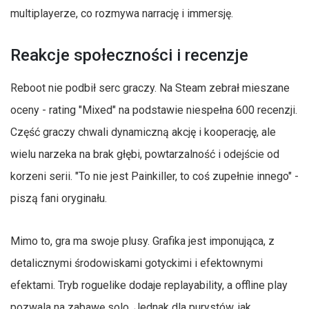
multiplayerze, co rozmywa narrację i immersję.
Reakcje społeczności i recenzje
Reboot nie podbił serc graczy. Na Steam zebrał mieszane
oceny - rating "Mixed" na podstawie niespełna 600 recenzji.
Część graczy chwali dynamiczną akcję i kooperację, ale
wielu narzeka na brak głębi, powtarzalność i odejście od
korzeni serii. "To nie jest Painkiller, to coś zupełnie innego" -
piszą fani oryginału.
Mimo to, gra ma swoje plusy. Grafika jest imponująca, z
detalicznymi środowiskami gotyckimi i efektownymi
efektami. Tryb roguelike dodaje replayability, a offline play
pozwala na zabawę solo. Jednak dla purystów, jak