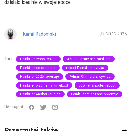
działało idealnie w swojej epoce.
Kamil Radomski
20.12.2025
Tagi:
Painkiller reboot opinia
Adrian Chmielarz Painkiller
Painkiller co-op reboot
reboot Painkiller krytyka
Painkiller 2025 recenzje
Adrian Chmielarz wywiad
Painkiller oryginalny vs reboot
boomer shooter reboot
Painkiller Anshar Studios
Painkiller mieszane recenzje
Udostępnij
Przeczytaj także