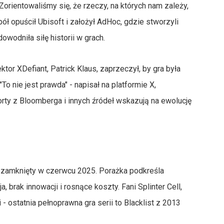
"Zorientowaliśmy się, że rzeczy, na których nam zależy,
ół opuścił Ubisoft i założył AdHoc, gdzie stworzyli
dowodniła siłę historii w grach.
or XDefiant, Patrick Klaus, zaprzeczył, by gra była
o nie jest prawda" - napisał na platformie X,
orty z Bloomberga i innych źródeł wskazują na ewolucję
ł zamknięty w czerwcu 2025. Porażka podkreśla
, brak innowacji i rosnące koszty. Fani Splinter Cell,
- ostatnia pełnoprawna gra serii to Blacklist z 2013