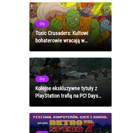
Gry
Toxic Crusaders: Kultowi
bohaterowie wracają w
dynamicznym beat'em upie
Gry
Kolejne ekskluzywne tytuły z
PlayStation trafią na PC! Days
Gone ukaże się jako pierwsze!