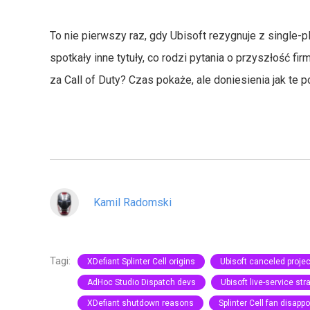
To nie pierwszy raz, gdy Ubisoft rezygnuje z single
spotkały inne tytuły, co rodzi pytania o przyszłość fi
za Call of Duty? Czas pokaże, ale doniesienia jak te p
Kamil Radomski
Tagi:
XDefiant Splinter Cell origins
Ubisoft canceled proje
AdHoc Studio Dispatch devs
Ubisoft live-service str
XDefiant shutdown reasons
Splinter Cell fan disapp