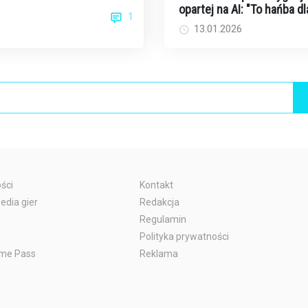
ów, teraz celuje w
opartej na AI: "To hańba dl
1
cie gier wi...
twórców i graczy"
13.01.2026
ści
Kontakt
edia gier
Redakcja
Regulamin
Polityka prywatności
me Pass
Reklama