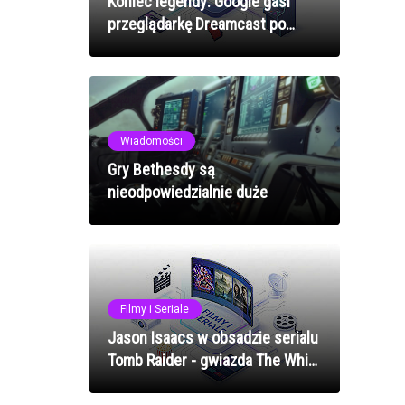
Koniec legendy: Google gasi
przeglądarkę Dreamcast po
ćwierćwieczu
Wiadomości
Gry Bethesdy są
nieodpowiedzialnie duże
Filmy i Seriale
Jason Isaacs w obsadzie serialu
Tomb Raider - gwiazda The White
Lotus dołącza do ekipy Amazonu