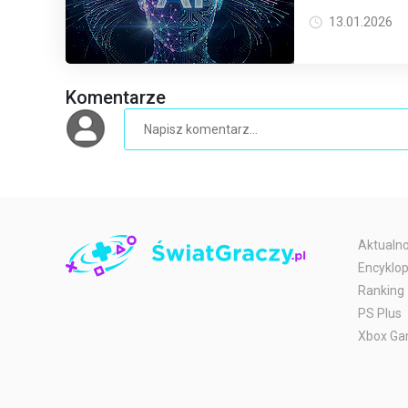
oscarowych film
dominację w świe
13.01.2026
Komentarze
Aktualno
Encyklop
Ranking
PS Plus
Xbox Ga