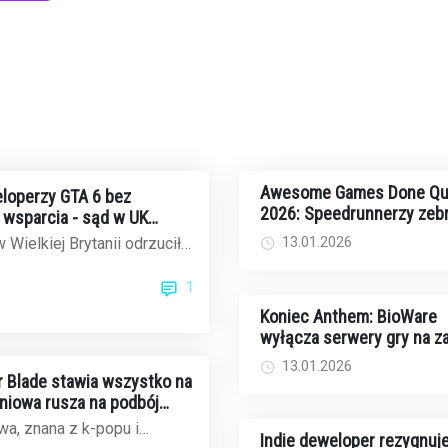
Awesome Games Done Qu
loperzy GTA 6 bez
2026: Speedrunnerzy zebr
wsparcia - sąd w UK
rekordowe 2,44 mln dolar
ek Rockstar
13.01.2026
 Wielkiej Brytanii odrzucił
walkę z rakiem
czasowe wynagrodzenie dla
1
..
Koniec Anthem: BioWare
wyłącza serwery gry na 
13.01.2026
ar Blade stawia wszystko na
dniowa rusza na podbój
ku gier
a, znana z k-popu i
Indie deweloper rezygnuje