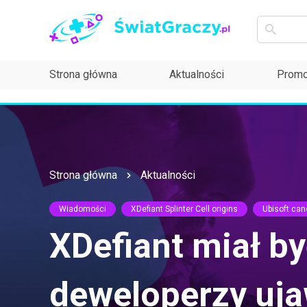
Strona główna
Aktualności
Promo
Strona główna
Aktualności
Wiadomości
XDefiant Splinter Cell origins
Ubisoft can
XDefiant miał by
deweloperzy uja