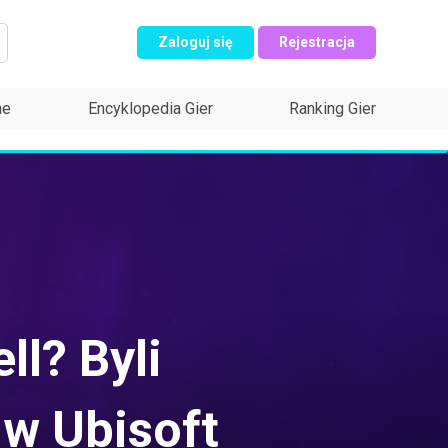
Zaloguj się
Rejestracja
ne
Encyklopedia Gier
Ranking Gier
ll? Byli
 w Ubisoft