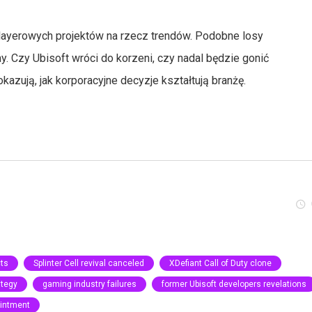
-playerowych projektów na rzecz trendów. Podobne losy
rmy. Czy Ubisoft wróci do korzeni, czy nadal będzie gonić
okazują, jak korporacyjne decyzje kształtują branżę.
cts
Splinter Cell revival canceled
XDefiant Call of Duty clone
ategy
gaming industry failures
former Ubisoft developers revelations
ointment