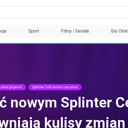
cje
Sport
Filmy i Seriale
Gry Onli
celed projects
Splinter Cell revival canceled
ć nowym Splinter Ce
wniają kulisy zmian