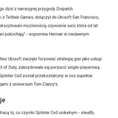
o dziś z narracyjnej przygody Dispatch.
 z Telltale Games, dołączył do Ubisoft San Francisco,
ekscytowani możliwością ożywienia serii, która od lat
 fani pokochają" - wspomina Herman w niedawnym
two Ubisoft zaczęło forsować strategię gier jako usługi
ll of Duty, zdecydowała się porzucić single-playerową
Splinter Cell został przekształcony w coś zupełnie
kcjami z uniwersum Tom Clancy's.
je
acą to, co czyniło Splinter Cell unikalnym - stealth,