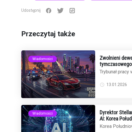
Udostępnij
Przeczytaj także
Zwolnieni dewe
Wiadomości
tymczasowego 
odrzuca wnios
Trybunał pracy w
wniosek o tym
31 zwolnionych .
13.01.2026
Dyrektor Stell
Wiadomości
AI: Korea Połu
globalnego ryn
Korea Południow