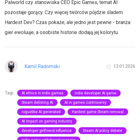
Palworld czy stanowiska CEO Epic Games, temat AI
pozostaje gorący. Czy więcej twórców pójdzie śladem
Hardest Dev? Czas pokaże, ale jedno jest pewne - branża
gier ewoluuje, a osobiste historie dodają jej kolorytu.
Kamil Radomski
13.01.2026
Tagi:
AI ethics in indie games
indie developer AI game
Steam delisting AI
AI in games controversy
roguelike AI generated
Hardest game Steam removal
AI impact on gaming industry
developer girlfriend influence
Steam AI policy debate
indie game withdrawal reasons