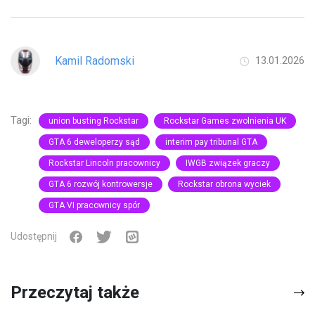
Kamil Radomski
13.01.2026
Tagi:
union busting Rockstar
Rockstar Games zwolnienia UK
GTA 6 deweloperzy sąd
interim pay tribunal GTA
Rockstar Lincoln pracownicy
IWGB związek graczy
GTA 6 rozwój kontrowersje
Rockstar obrona wyciek
GTA VI pracownicy spór
Udostępnij
Przeczytaj także