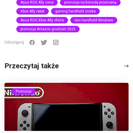
Asus ROG Ally cena
promocja na konsolę przenośną
Xbox Ally rabat
gaming handheld zniżka
Asus ROG Xbox Ally oferta
tani handheld Windows
promocja Amazon grudzień 2025
Udostępnij
Przeczytaj także
Promocje