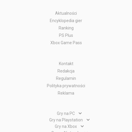
Aktualności
Encyklopedia gier
Ranking
PS Plus
Xbox Game Pass
Kontakt
Redakcja
Regulamin
Polityka prywatności
Reklama
Gry na PC
Gry PC
Gry na Playstation
Gry PlayStation 5
Gry na Xbox
Gry WWW