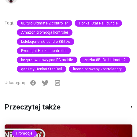
Tagi:
8BitDo Ultimate 2 controller
Honkai Star Rail bundle
Amazon promocja kontroler
kolekcjonerski bundle 8BitDo
Evernight Honkai controller
bezprzewodowy pad PC mobile
zniżka 8BitDo Ultimate 2
gadżety Honkai Star Rail
licencjonowany kontroler gry
Udostępnij
Przeczytaj także
Promocje