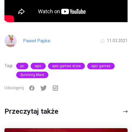
Paweł Papke
11.03.2021
Tagi:
pc
epic
epic games store
epic games
Surviving Mars
Udostępnij
Przeczytaj także