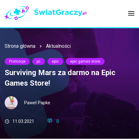
Strona główna
Aktualności
Promocje
pc
epic
epic games store
Surviving Mars za darmo na Epic
Games Store!
Paweł Papke
11.03.2021
0