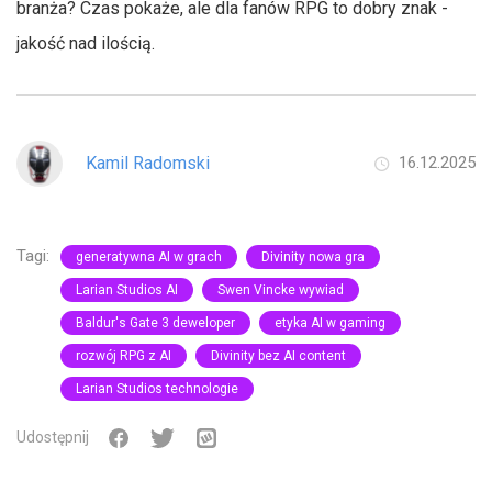
branża? Czas pokaże, ale dla fanów RPG to dobry znak -
jakość nad ilością.
Kamil Radomski
16.12.2025
Tagi:
generatywna AI w grach
Divinity nowa gra
Larian Studios AI
Swen Vincke wywiad
Baldur's Gate 3 deweloper
etyka AI w gaming
rozwój RPG z AI
Divinity bez AI content
Larian Studios technologie
Udostępnij