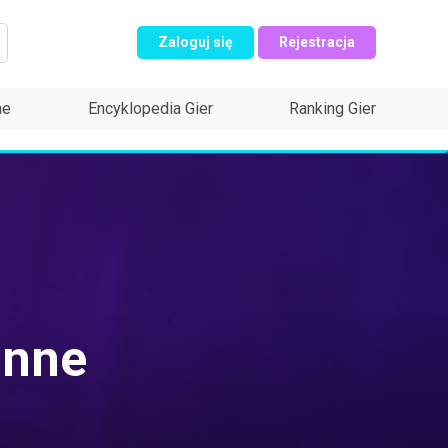
Zaloguj się
Rejestracja
ne
Encyklopedia Gier
Ranking Gier
inne