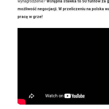
wynagrodzenie?
Wstępna stawka to 50 funtów za g
możliwość negocjacji. W przeliczeniu na polska wa
pracę w grze!