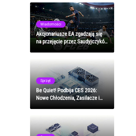
roku
Wiadomości
Akcjonariusze EA zgadzają się
na przejęcie przez Saudyjczyków
- tylko rząd USA może
zablokować transakcję
Sprzęt
Be Quiet! Podbija CES 2026:
Nowe Chłodzenia, Zasilacze i
Akcesoria dla Miłośników PC