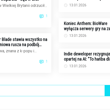
rekordowe 2,44 mln dolar
ek Rockstar
13.01.2026
 Wielkiej Brytanii odrzucił
walkę z rakiem
czasowe wynagrodzenie dla
1
..
Koniec Anthem: BioWare
wyłącza serwery gry na 
13.01.2026
ar Blade stawia wszystko na
dniowa rusza na podbój
ku gier
a, znana z k-popu i
Indie deweloper rezygnuje
ów, teraz celuje w
opartej na AI: "To hańba dl
1
cie gier wi...
twórców i graczy"
13.01.2026