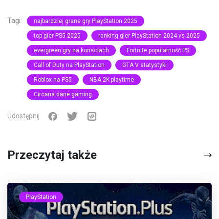
Tagi:
najbardziej grane gry PlayStation 2025
top gier PS5 2025
ranking gier PlayStation 2024 vs 2025
evergreen gry na konsolach
Fortnite popularność PS
Call of Duty na PlayStation
GTA V statystyki
Roblox na PS5
NBA 2K playtime
Circana dane gaming
Udostępnij
Przeczytaj także
PlayStation