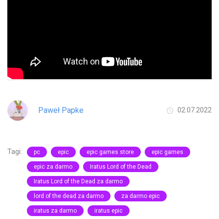
Paweł Papke
02.07.2022
Tagi:
pc
epic
epic games store
epic games
epic za darmo
Iratus Lord of the Dead
Iratus Lord of the Dead za darmo
lord of the dead za darmo
za darmo epic
iratus za darmo
iratus epic