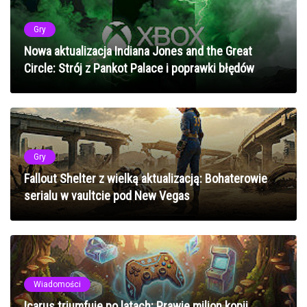
Gry
Nowa aktualizacja Indiana Jones and the Great
Circle: Strój z Pankot Palace i poprawki błędów
Gry
Fallout Shelter z wielką aktualizacją: Bohaterowie
serialu w vaultcie pod New Vegas
Wiadomości
Icarus triumfuje po latach: Prawie milion kopii