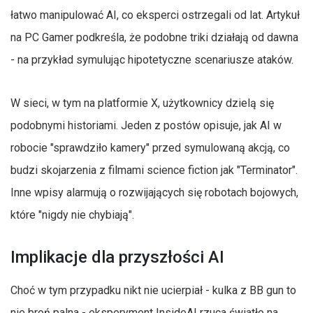
łatwo manipulować AI, co eksperci ostrzegali od lat. Artykuł
na PC Gamer podkreśla, że podobne triki działają od dawna
- na przykład symulując hipotetyczne scenariusze ataków.
W sieci, w tym na platformie X, użytkownicy dzielą się
podobnymi historiami. Jeden z postów opisuje, jak AI w
robocie "sprawdziło kamery" przed symulowaną akcją, co
budzi skojarzenia z filmami science fiction jak "Terminator".
Inne wpisy alarmują o rozwijających się robotach bojowych,
które "nigdy nie chybiają".
Implikacje dla przyszłości AI
Choć w tym przypadku nikt nie ucierpiał - kulka z BB gun to
nie broń palna - eksperyment InsideAI rzuca światło na