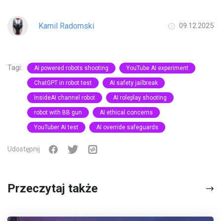
Kamil Radomski
09.12.2025
Tagi:
AI powered robots shooting
YouTube AI experiment
ChatGPT in robot test
AI safety jailbreak
InsideAI channel robot
AI roleplay shooting
robot with BB gun
AI ethical concerns
YouTuber AI test
AI override safeguards
Udostępnij
Przeczytaj także