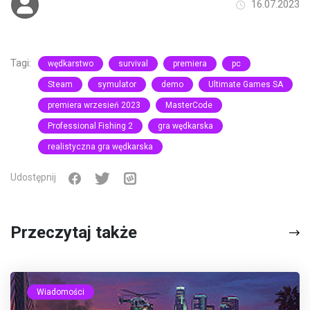
16.07.2023
Tagi:
wędkarstwo
survival
premiera
pc
Steam
symulator
demo
Ultimate Games SA
premiera wrzesień 2023
MasterCode
Professional Fishing 2
gra wędkarska
realistyczna gra wędkarska
Udostępnij
Przeczytaj także
Wiadomości