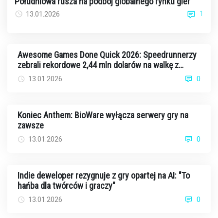
Południowa rusza na podbój globalnego rynku gier
1
13.01.2026
Awesome Games Done Quick 2026: Speedrunnerzy
zebrali rekordowe 2,44 mln dolarów na walkę z
rakiem
13.01.2026
0
Koniec Anthem: BioWare wyłącza serwery gry na
zawsze
13.01.2026
0
Indie deweloper rezygnuje z gry opartej na AI: "To
hańba dla twórców i graczy"
13.01.2026
0