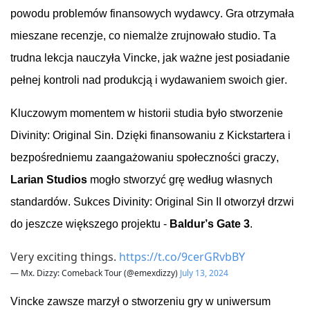
powodu problemów finansowych wydawcy. Gra otrzymała
mieszane recenzje, co niemalże zrujnowało studio. Ta
trudna lekcja nauczyła
Vincke
, jak ważne jest posiadanie
pełnej kontroli nad produkcją i wydawaniem swoich gier.
Kluczowym momentem w historii studia było stworzenie
Divinity
:
Original
Sin. Dzięki finansowaniu z Kickstartera i
bezpośredniemu zaangażowaniu społeczności graczy,
Larian
Studios
mogło stworzyć grę według własnych
standardów. Sukces
Divinity
:
Original
Sin II otworzył drzwi
do jeszcze większego projektu -
Baldur’s
Gate
3
.
Very exciting things.
https://t.co/9cerGRvbBY
— Mx. Dizzy: Comeback Tour (@emexdizzy)
July 13, 2024
Vincke
zawsze marzył o stworzeniu gry w uniwersum