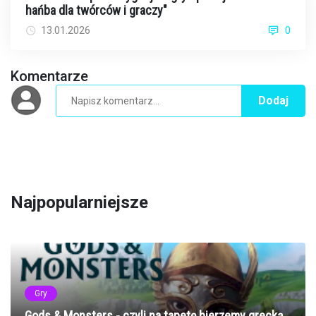
hańba dla twórców i graczy"
13.01.2026
0
Komentarze
Dodaj
Najpopularniejsze
Gry
Gods & Monsters - czyli na tapetę bierzemy grecką