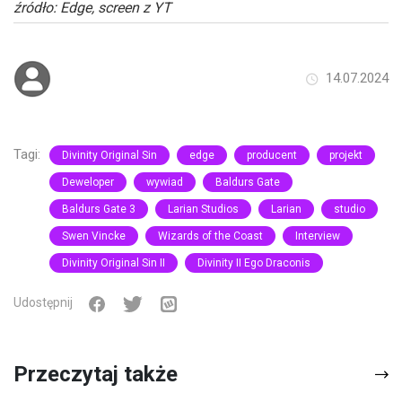
źródło: Edge, screen z YT
14.07.2024
Tagi:
Divinity Original Sin
edge
producent
projekt
Deweloper
wywiad
Baldurs Gate
Baldurs Gate 3
Larian Studios
Larian
studio
Swen Vincke
Wizards of the Coast
Interview
Divinity Original Sin II
Divinity II Ego Draconis
Udostępnij
Przeczytaj także