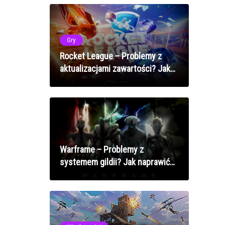
potwierdzony
Gry
Rocket League – Problemy z
aktualizacjami zawartości? Jak
naprawić błędy pobierania w
2025 roku
Warframe – Problemy z
systemem gildii? Jak naprawić
błędy dojo i zaproszeń w 2025
roku