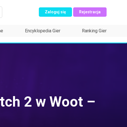
Zaloguj się
Rejestracja
ne
Encyklopedia Gier
Ranking Gier
itch 2 w Woot –