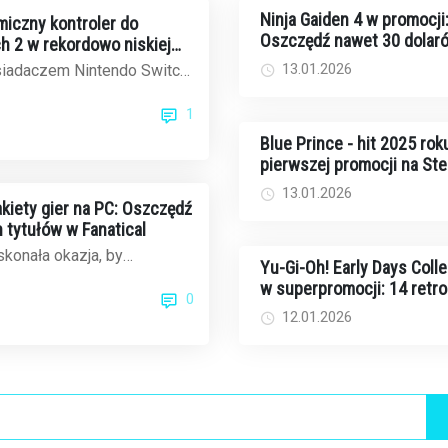
Ninja Gaiden 4 w promocji
iczny kontroler do
Oszczędź nawet 30 dolar
h 2 w rekordowo niskiej
fizycznych edycjach
on
13.01.2026
osiadaczem Nintendo Switch
na standardowe Joy-Cony,
1
dom...
Blue Prince - hit 2025 rok
pierwszej promocji na St
poniżej 20 dolarów
13.01.2026
iety gier na PC: Oszczędź
 tytułów w Fanatical
konała okazja, by
Yu-Gi-Oh! Early Days Colle
otekę gier na PC. Fanatical,
w superpromocji: 14 retr
0
z ...
ów na Switcha za jedyne 
12.01.2026
dolarów