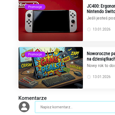
JC400: Ergonom
Promocje
Nintendo Switc
cenie na Amaz
Jeśli jesteś p
2 i narzekasz 
mamy dobrą wia
13.01.2026
Noworoczne pak
Promocje
na dziesiątkach
Nowy rok to dos
odświeżyć bibli
popularny sklep 
13.01.2026
Komentarze