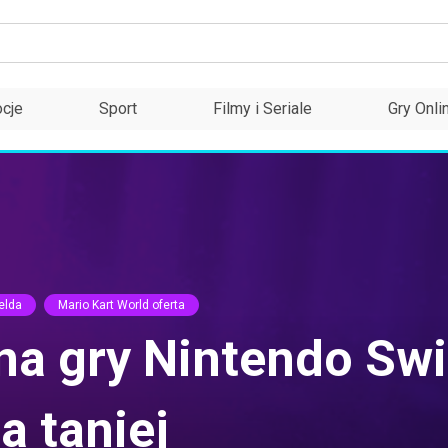
cje
Sport
Filmy i Seriale
Gry Onli
Zelda
Mario Kart World oferta
 na gry Nintendo Sw
a taniej