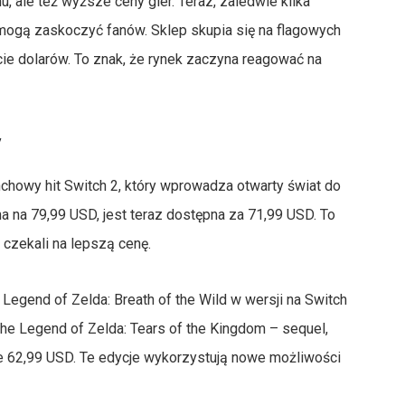
, ale też wyższe ceny gier. Teraz, zaledwie kilka
 mogą zaskoczyć fanów. Sklep skupia się na flagowych
ście dolarów. To znak, że rynek zaczyna reagować na
y
nchowy hit Switch 2, który wprowadza otwarty świat do
a na 79,99 USD, jest teraz dostępna za 71,99 USD. To
 czekali na lepszą cenę.
Legend of Zelda: Breath of the Wild w wersji na Switch
he Legend of Zelda: Tears of the Kingdom – sequel,
ie 62,99 USD. Te edycje wykorzystują nowe możliwości