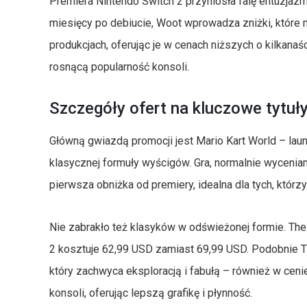
Premiera Nintendo Switch 2 przyniosła falę entuzjazmu
miesięcy po debiucie, Woot wprowadza zniżki, które
produkcjach, oferując je w cenach niższych o kilkana
rosnącą popularność konsoli.
Szczegóły ofert na kluczowe tytuł
Główną gwiazdą promocji jest Mario Kart World – lau
klasycznej formuły wyścigów. Gra, normalnie wycenian
pierwsza obniżka od premiery, idealna dla tych, którzy
Nie zabrakło też klasyków w odświeżonej formie. The 
2 kosztuje 62,99 USD zamiast 69,99 USD. Podobnie T
który zachwyca eksploracją i fabułą – również w cen
konsoli, oferując lepszą grafikę i płynność.