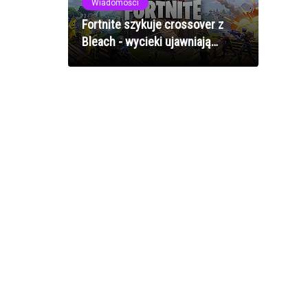
Wiadomości
Fortnite szykuje crossover z
Bleach - wycieki ujawniają
anime'ową kolaborację