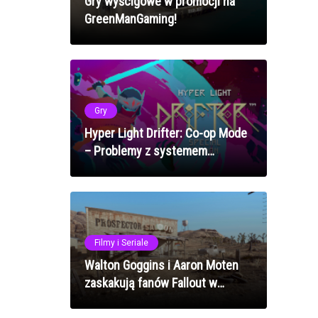
Gry wyścigowe w promocji na
GreenManGaming!
Gry
Hyper Light Drifter: Co-op Mode
– Problemy z systemem
synchronizacji kooperacyjnej?
Jak naprawić błędy mechanik
multiplayer w 2025 roku
Filmy i Seriale
Walton Goggins i Aaron Moten
zaskakują fanów Fallout w
Goodsprings - sezon 3 serialu