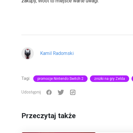
zakupy, Woot to miejsce warte uwagi.
Kamil Radomski
Tagi:
promocje Nintendo Switch 2
zniżki na gry Zelda
Udostępnij
Przeczytaj także