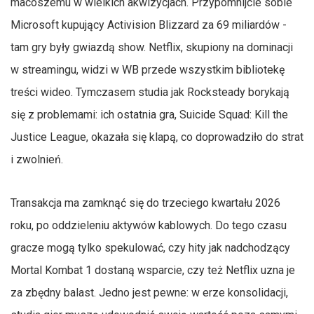
macoszemu w wielkich akwizycjach. Przypomnijcie sobie
Microsoft kupujący Activision Blizzard za 69 miliardów -
tam gry były gwiazdą show. Netflix, skupiony na dominacji
w streamingu, widzi w WB przede wszystkim bibliotekę
treści wideo. Tymczasem studia jak Rocksteady borykają
się z problemami: ich ostatnia gra, Suicide Squad: Kill the
Justice League, okazała się klapą, co doprowadziło do strat
i zwolnień.
Transakcja ma zamknąć się do trzeciego kwartału 2026
roku, po oddzieleniu aktywów kablowych. Do tego czasu
gracze mogą tylko spekulować, czy hity jak nadchodzący
Mortal Kombat 1 dostaną wsparcie, czy też Netflix uzna je
za zbędny balast. Jedno jest pewne: w erze konsolidacji,