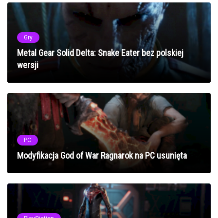
Gry
Metal Gear Solid Delta: Snake Eater bez polskiej
wersji
PC
Modyfikacja God of War Ragnarok na PC usunięta