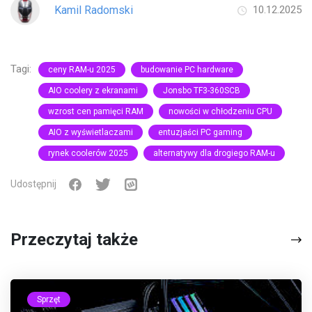
Kamil Radomski
10.12.2025
Tagi:
ceny RAM-u 2025
budowanie PC hardware
AIO coolery z ekranami
Jonsbo TF3-360SCB
wzrost cen pamięci RAM
nowości w chłodzeniu CPU
AIO z wyświetlaczami
entuzjaści PC gaming
rynek coolerów 2025
alternatywy dla drogiego RAM-u
Udostępnij
Przeczytaj także
Sprzęt