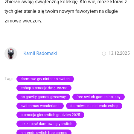
zbierać swoją świąteczną kolekcję. Kto wie, może któraś z
tych gier stanie się twoim nowym faworytem na długie
zimowe wieczory.
Kamil Radomski
13.12.2025
Tagi:
darmowe gry nintendo switch
eshop promocje świąteczne
no gravity games giveaway
free switch games holiday
switchmas wonderland
darmówki na nintendo eshop
promocja gier switch grudzień 2025
jak zdobyć darmowe gry switch
nintendo switch free games