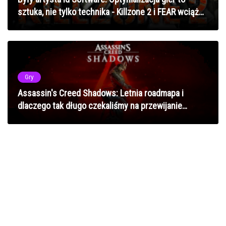
sztuka, nie tylko technika - Killzone 2 i FEAR wciąż
zachwycają
Gry
Assassin's Creed Shadows: Letnia roadmapa i
dlaczego tak długo czekaliśmy na przewijanie
czasu?