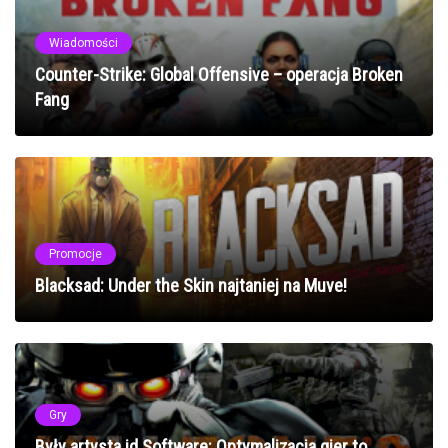
Wiadomości
Counter-Strike: Global Offensive – operacja Broken
Fang
Promocje
Blacksad: Under the Skin najtaniej na Muve!
Gry
Były artysta id Software: Optymalizacja gier to