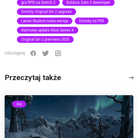
gra RPG na Switch 2
Baldurs Gate 3 deweloper
Divinity Original Sin 2 upgrade
Larian Studios nowa wersja
Divinity na PS5
darmowy update Xbox Series X
Original Sin 2 premiera 2025
Udostępnij
Przeczytaj także
Gry