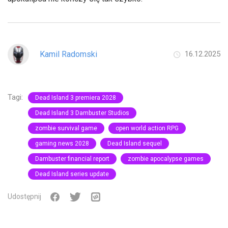
Kamil Radomski
16.12.2025
Tagi:
Dead Island 3 premiera 2028
Dead Island 3 Dambuster Studios
zombie survival game
open world action RPG
gaming news 2028
Dead Island sequel
Dambuster financial report
zombie apocalypse games
Dead Island series update
Udostępnij