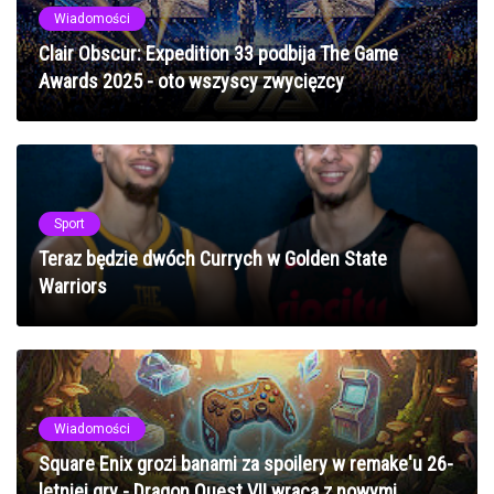
Wiadomości
Clair Obscur: Expedition 33 podbija The Game
Awards 2025 - oto wszyscy zwycięzcy
Sport
Teraz będzie dwóch Currych w Golden State
Warriors
Wiadomości
Square Enix grozi banami za spoilery w remake'u 26-
letniej gry - Dragon Quest VII wraca z nowymi