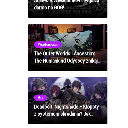
Amnesia: A Machine For Pigs za
darmo na GOG!
Wiadomości
The Outer Worlds i Ancestors:
The Humankind Odyssey znikają
z GOG - ostatnia szansa na
zakup
Gry
Deadbolt: Nightshade – Kłopoty
z systemem skradania? Jak
przywrócić płynność cieni w