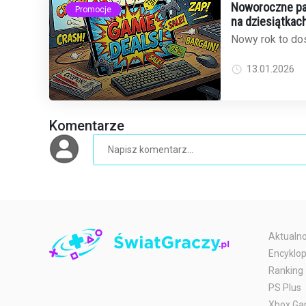
Noworoczne pak
Promocje
na dziesiątkach
Nowy rok to dos
odświeżyć bibli
popularny sklep 
13.01.2026
Komentarze
Aktualno
Encyklop
Ranking
PS Plus
Xbox Ga