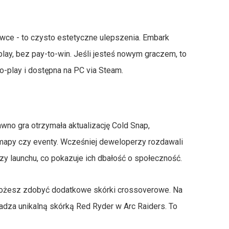
ywce - to czysto estetyczne ulepszenia. Embark
 play, bez pay-to-win. Jeśli jesteś nowym graczem, to
o-play i dostępna na PC via Steam.
awno gra otrzymała aktualizację Cold Snap,
mapy czy eventy. Wcześniej deweloperzy rozdawali
y launchu, co pokazuje ich dbałość o społeczność.
s, możesz zdobyć dodatkowe skórki crossoverowe. Na
adza unikalną skórką Red Ryder w Arc Raiders. To