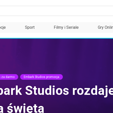
cje
Sport
Filmy i Seriale
Gry Onli
s za darmo
Embark Studios promocja
bark Studios rozda
a święta