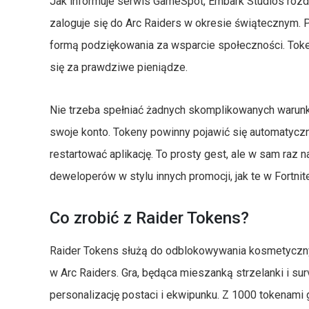
Jak informuje serwis GameSpot, Embark Studios rozd
zaloguje się do Arc Raiders w okresie świątecznym. P
formą podziękowania za wsparcie społeczności. Token
się za prawdziwe pieniądze.
Nie trzeba spełniać żadnych skomplikowanych warunk
swoje konto. Tokeny powinny pojawić się automatycznie
restartować aplikację. To prosty gest, ale w sam raz 
deweloperów w stylu innych promocji, jak te w Fortni
Co zrobić z Raider Tokens?
Raider Tokens służą do odblokowywania kosmetyczny
w Arc Raiders. Gra, będąca mieszanką strzelanki i su
personalizację postaci i ekwipunku. Z 1000 tokenami