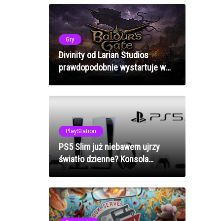
2025 roku
Gry
Divinity od Larian Studios
prawdopodobnie wystartuje w
early access - wzorem Baldur's
Gate 3
PlayStation
PS5 Slim już niebawem ujrzy
światło dzienne? Konsola
znacznie zmieni wygląd