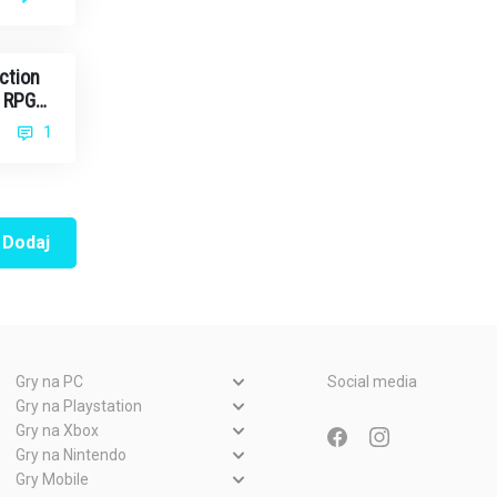
ction
o RPG-
20
1
Dodaj
Gry na PC
Social media
Gry PC
Gry na Playstation
Gry PlayStation 5
Gry na Xbox
Gry WWW
Gry Xbox Series X
Gry na Nintendo
Gry PlayStation 4
Gry Nintendo Switch
Gry Mobile
Gry Xbox One
Gry PlayStation 3