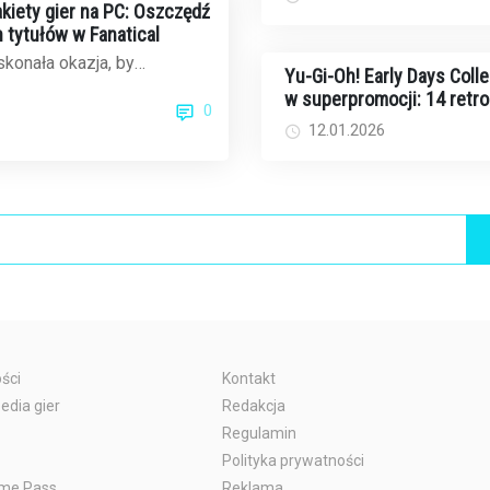
iety gier na PC: Oszczędź
 tytułów w Fanatical
konała okazja, by
Yu-Gi-Oh! Early Days Colle
otekę gier na PC. Fanatical,
w superpromocji: 14 retr
0
z ...
ów na Switcha za jedyne 
12.01.2026
dolarów
ści
Kontakt
edia gier
Redakcja
Regulamin
Polityka prywatności
me Pass
Reklama