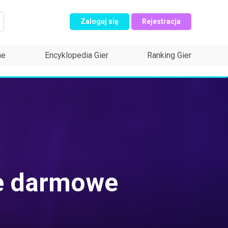
Zaloguj się
Rejestracja
ne
Encyklopedia Gier
Ranking Gier
je darmowe