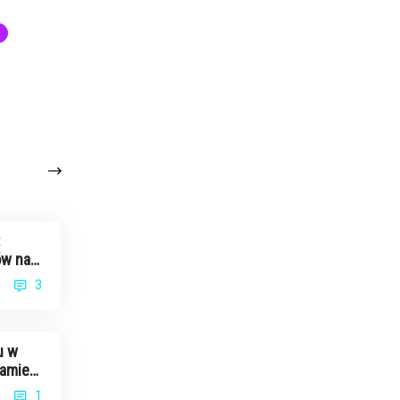
:
ów na
3
u w
eamie
1