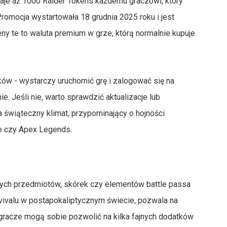
aje aż 1000 Raider Tokens każdemu graczowi, który
romocja wystartowała 18 grudnia 2025 roku i jest
y te to waluta premium w grze, którą normalnie kupuje
ów - wystarczy uruchomić grę i zalogować się na
. Jeśli nie, warto sprawdzić aktualizacje lub
na świąteczny klimat, przypominający o hojności
te czy Apex Legends.
ch przedmiotów, skórek czy elementów battle passa
rvivalu w postapokaliptycznym świecie, pozwala na
 gracze mogą sobie pozwolić na kilka fajnych dodatków