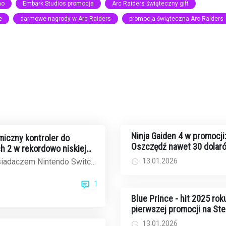
mo
Embark Studios promocja
Arc Raiders świąteczny gift
e
darmowe nagrody w Arc Raiders
promocja świąteczna Arc Raiders
Ninja Gaiden 4 w promocji
iczny kontroler do
Oszczędź nawet 30 dolar
h 2 w rekordowo niskiej
fizycznych edycjach
on
13.01.2026
osiadaczem Nintendo Switch
na standardowe Joy-Cony,
1
dom...
Blue Prince - hit 2025 rok
pierwszej promocji na St
poniżej 20 dolarów
13.01.2026