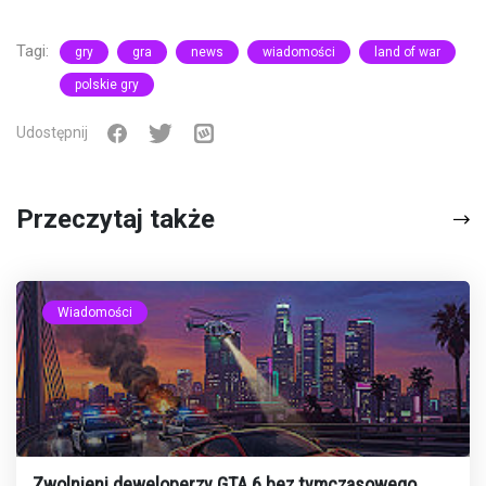
Tagi:
gry
gra
news
wiadomości
land of war
polskie gry
Udostępnij
Przeczytaj także
Wiadomości
Zwolnieni deweloperzy GTA 6 bez tymczasowego