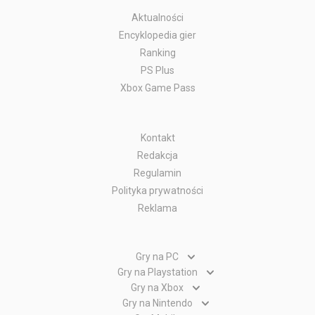
Aktualności
Encyklopedia gier
Ranking
PS Plus
Xbox Game Pass
Kontakt
Redakcja
Regulamin
Polityka prywatności
Reklama
Gry na PC
Gry PC
Gry na Playstation
Gry PlayStation 5
Gry na Xbox
Gry WWW
Gry Xbox Series X
Gry na Nintendo
Gry PlayStation 4