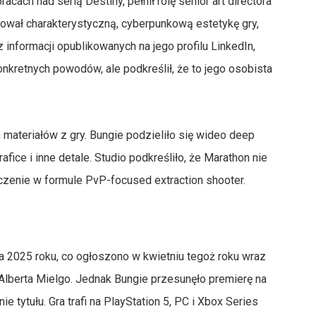
ach nad serią Destiny, pełnił rolę senior art directora
tował charakterystyczną, cyberpunkową estetykę gry,
 informacji opublikowanych na jego profilu LinkedIn,
konkretnych powodów, ale podkreślił, że to jego osobista
materiałów z gry. Bungie podzieliło się wideo deep
ice i inne detale. Studio podkreśliło, że Marathon nie
czenie w formule PvP-focused extraction shooter.
 2025 roku, co ogłoszono w kwietniu tegoż roku wraz
 Alberta Mielgo. Jednak Bungie przesunęło premierę na
 tytułu. Gra trafi na PlayStation 5, PC i Xbox Series