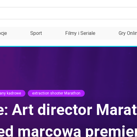
cje
Sport
Filmy i Seriale
Gry Onli
any kadrowe
extraction shooter Marathon
: Art director Mara
zed marcową premie