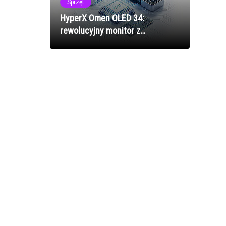
Sprzęt
HyperX Omen OLED 34:
rewolucyjny monitor z
technologią V-Stripe eliminującą
problemy z tekstem