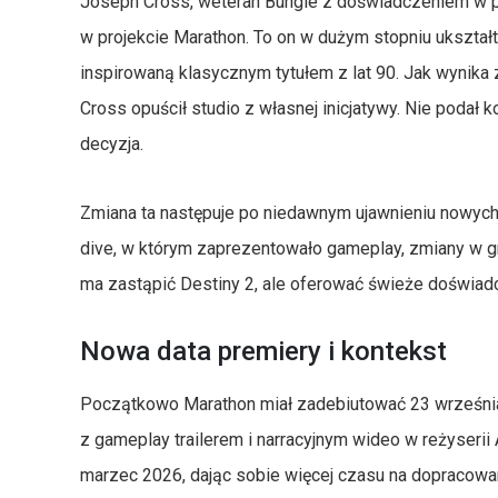
Joseph Cross, weteran Bungie z doświadczeniem w prac
w projekcie Marathon. To on w dużym stopniu ukształ
inspirowaną klasycznym tytułem z lat 90. Jak wynika z
Cross opuścił studio z własnej inicjatywy. Nie podał 
decyzja.
Zmiana ta następuje po niedawnym ujawnieniu nowych 
dive, w którym zaprezentowało gameplay, zmiany w graf
ma zastąpić Destiny 2, ale oferować świeże doświad
Nowa data premiery i kontekst
Początkowo Marathon miał zadebiutować 23 września
z gameplay trailerem i narracyjnym wideo w reżyserii
marzec 2026, dając sobie więcej czasu na dopracowanie