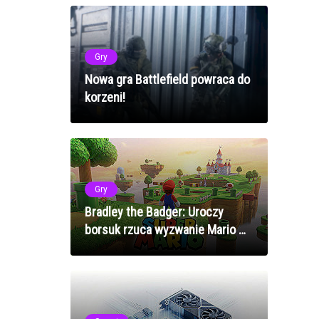
Gry
Nowa gra Battlefield powraca do
korzeni!
Gry
Bradley the Badger: Uroczy
borsuk rzuca wyzwanie Mario w
3D platformerach