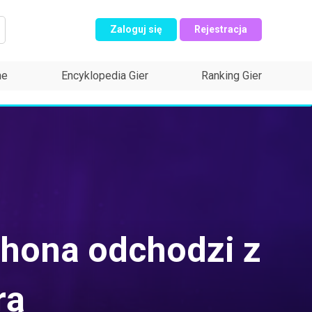
Zaloguj się
Rejestracja
ne
Encyklopedia Gier
Ranking Gier
thona odchodzi z
rą