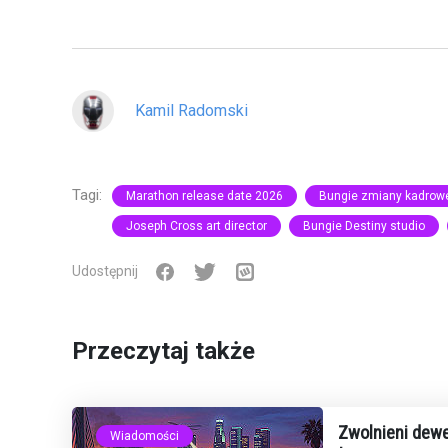
Kamil Radomski
Tagi:
Marathon release date 2026
Bungie zmiany kadrow
Joseph Cross art director
Bungie Destiny studio
Udostępnij
Przeczytaj także
Zwolnieni dewe
Wiadomości