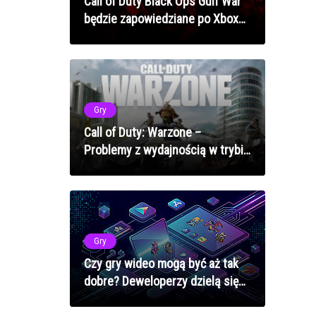
Call of Duty Black Ops Gulf War
będzie zapowiedziane po Xbox
Showcase?!
Gry
Call of Duty: Warzone –
Problemy z wydajnością w trybie
battle royale? Jak naprawić lagi
w 2025 roku
Gry
Czy gry wideo mogą być aż tak
dobre? Deweloperzy dzielą się
ulubionymi tytułami 2025 roku