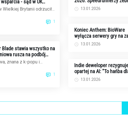
2026: Speedrunnerzy zebr
wsparcia - sąd w UK
rekordowe 2,44 mln dolar
ek Rockstar
13.01.2026
 Wielkiej Brytanii odrzucił
walkę z rakiem
czasowe wynagrodzenie dla
1
..
Koniec Anthem: BioWare
wyłącza serwery gry na 
13.01.2026
ar Blade stawia wszystko na
dniowa rusza na podbój
ku gier
a, znana z k-popu i
Indie deweloper rezygnuje
ów, teraz celuje w
opartej na AI: "To hańba dl
1
cie gier wi...
twórców i graczy"
13.01.2026