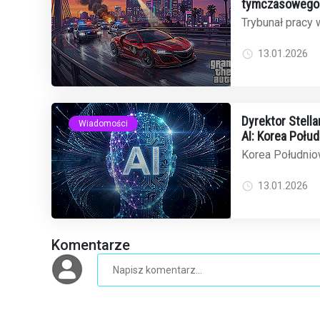
tymczasowego 
odrzuca wnios
Trybunał pracy w
wniosek o tym
31 zwolnionych .
13.01.2026
Dyrektor Stell
Wiadomości
AI: Korea Połu
globalnego ryn
Korea Południow
oscarowych film
dominację w świe
13.01.2026
Komentarze