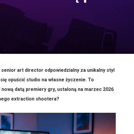
enior art director odpowiedzialny za unikalny styl
ię opuścić studio na własne życzenie. To
d nową datą premiery gry, ustaloną na marzec 2026
tnego extraction shootera?