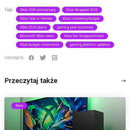
Tagi:
Xbox 25th anniversary
Xbox Wrapped 2025
Xbox Year in Review
Xbox marketing budget
Xbox 2026 plans
gaming year summary
Microsoft Xbox news
Xbox fan disappointment
Xbox budget constraints
gaming platform updates
Udostępnij
Przeczytaj także
Xbox