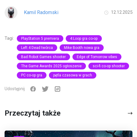
Kamil Radomski
12.12.2025
Tagi:
PlayStation 5 premiera
4:Loop gra co-op
Left 4 Dead twórca
Mike Booth nowa gra
Bad Robot Games shooter
Edge of Tomorrow vibes
The Game Awards 2025 ogłoszenie
sci-fi co-op shooter
PC co-op gra
pętla czasowa w grach
Udostępnij
Przeczytaj także