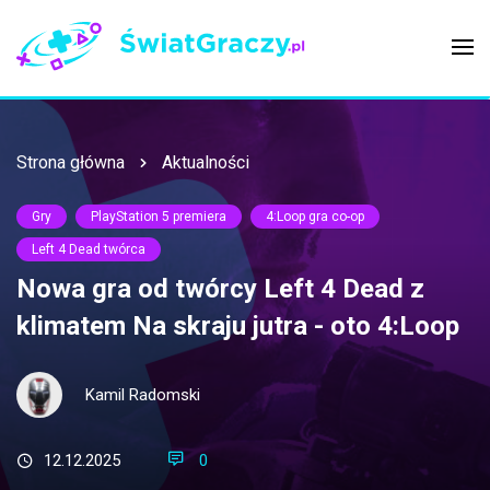
Strona główna
Aktualności
Gry
PlayStation 5 premiera
4:Loop gra co-op
Left 4 Dead twórca
Nowa gra od twórcy Left 4 Dead z
klimatem Na skraju jutra - oto 4:Loop
Kamil Radomski
12.12.2025
0