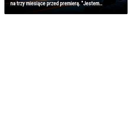
na trzy miesiące przed premierą. "Jestem
niesamowicie dumny z wizualnego świata, który
stworzyliśmy"