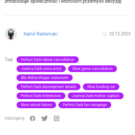
zmobilizuje społeczność i Microsoft przemyśli decyzję.
Kamil Radomski
22.12.2025
Tagi:
Perfect Dark reboot cancellation
Joanna Dark voice actor
Xbox game cancellation
Alix Wilton-Regan statement
Perfect Dark development details
Xbox funding cut
Perfect Dark milestones
Joanna Dark motion capture
Xbox reboot failure
Perfect Dark fan campaign
Udostępnij