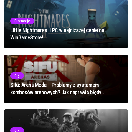
Promocje
Little Nightmares II PC w najniższej cenie na
WinGameStore!
Gry
Sifu: Arena Mode – Problemy z systemem
kombosów arenowych? Jak naprawić błędy
mechanik walki w 2025 roku
Gry