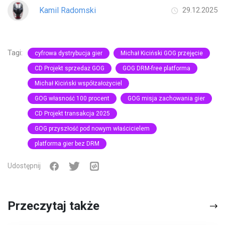
Kamil Radomski
29.12.2025
Tagi:
cyfrowa dystrybucja gier
Michał Kiciński GOG przejęcie
CD Projekt sprzedaż GOG
GOG DRM-free platforma
Michał Kiciński współzałożyciel
GOG własność 100 procent
GOG misja zachowania gier
CD Projekt transakcja 2025
GOG przyszłość pod nowym właścicielem
platforma gier bez DRM
Udostępnij
Przeczytaj także