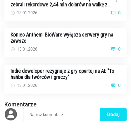
zebrali rekordowe 2,44 mln dolarów na walkę z
rakiem
13.01.2026
0
Koniec Anthem: BioWare wyłącza serwery gry na
zawsze
13.01.2026
0
Indie deweloper rezygnuje z gry opartej na AI: "To
hańba dla twórców i graczy"
13.01.2026
0
Komentarze
Dodaj