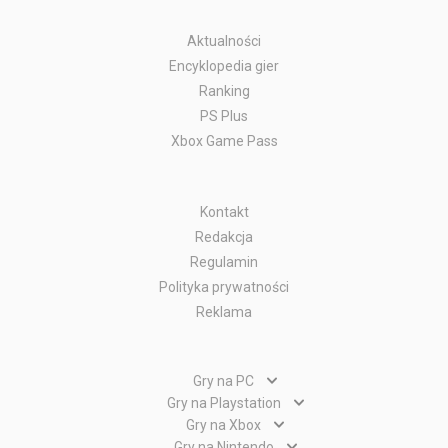
Aktualności
Encyklopedia gier
Ranking
PS Plus
Xbox Game Pass
Kontakt
Redakcja
Regulamin
Polityka prywatności
Reklama
Gry na PC
Gry PC
Gry na Playstation
Gry PlayStation 5
Gry na Xbox
Gry WWW
Gry Xbox Series X
Gry na Nintendo