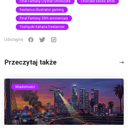
Final Fantasy Crystal Chronicles
Chocobo series artist
freelance illustrator gaming
Final Fantasy 25th anniversary
Toshiyuki Itahana freelancer
Udostępnij
Przeczytaj także
Wiadomości