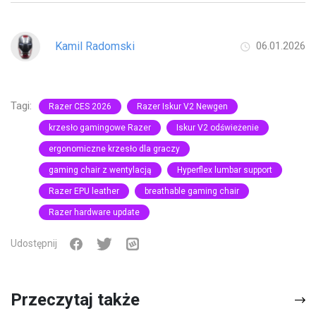
Kamil Radomski
06.01.2026
Tagi:
Razer CES 2026
Razer Iskur V2 Newgen
krzesło gamingowe Razer
Iskur V2 odświeżenie
ergonomiczne krzesło dla graczy
gaming chair z wentylacją
Hyperflex lumbar support
Razer EPU leather
breathable gaming chair
Razer hardware update
Udostępnij
Przeczytaj także