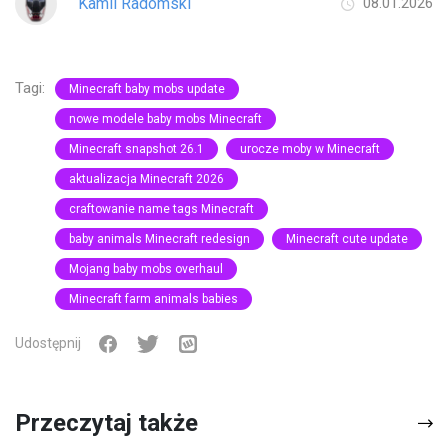
Kamil Radomski
08.01.2026
Tagi:
Minecraft baby mobs update
nowe modele baby mobs Minecraft
Minecraft snapshot 26.1
urocze moby w Minecraft
aktualizacja Minecraft 2026
craftowanie name tags Minecraft
baby animals Minecraft redesign
Minecraft cute update
Mojang baby mobs overhaul
Minecraft farm animals babies
Udostępnij
Przeczytaj także