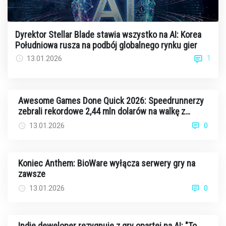
Dyrektor Stellar Blade stawia wszystko na AI: Korea
Południowa rusza na podbój globalnego rynku gier
1
13.01.2026
Awesome Games Done Quick 2026: Speedrunnerzy
zebrali rekordowe 2,44 mln dolarów na walkę z
rakiem
13.01.2026
0
Koniec Anthem: BioWare wyłącza serwery gry na
zawsze
13.01.2026
0
Indie deweloper rezygnuje z gry opartej na AI: "To