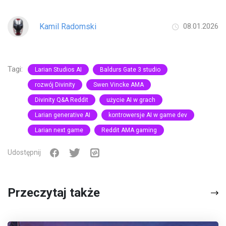
Kamil Radomski
08.01.2026
Tagi:
Larian Studios AI
Baldurs Gate 3 studio
rozwój Divinity
Swen Vincke AMA
Divinity Q&A Reddit
użycie AI w grach
Larian generative AI
kontrowersje AI w game dev
Larian next game
Reddit AMA gaming
Udostępnij
Przeczytaj także