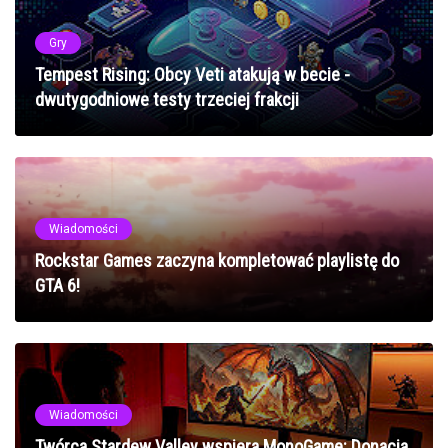
Gry
Tempest Rising: Obcy Veti atakują w becie -
dwutygodniowe testy trzeciej frakcji
Wiadomości
Rockstar Games zaczyna kompletować playlistę do
GTA 6!
Wiadomości
Twórca Stardew Valley wspiera MonoGame: Donacja