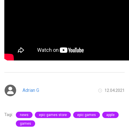
Adrian G
12.04.2021
Tagi:
news
epic games store
epic games
apple
games