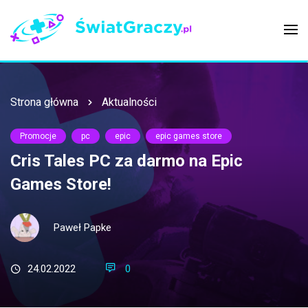
Strona główna
Aktualności
Promocje
pc
epic
epic games store
Cris Tales PC za darmo na Epic
Games Store!
Paweł Papke
24.02.2022
0