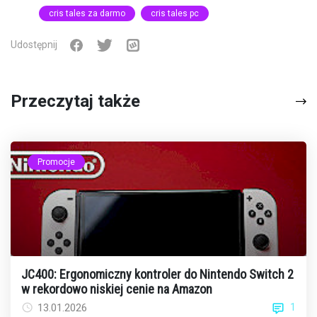
cris tales za darmo
cris tales pc
Udostępnij
Przeczytaj także
Promocje
JC400: Ergonomiczny kontroler do Nintendo Switch 2
w rekordowo niskiej cenie na Amazon
1
13.01.2026