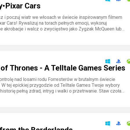
y•Pixar Cars
z i poczuj wiatr we włosach w świecie inspirowanym filmem
ar Cars! Rywalizuj na torach pełnych emocji, wykonuj
e akrobacje i walcz o zwycięstwo jako Zygzak McQueen lub
erowie. Przeżyj przygodę pełną prędkości i humoru w tej
ej grze wyścigowej.
of Thrones - A Telltale Games Series
kontrolę nad losami rodu Forresterów w brutalnym świecie
 W tej epickiej przygodzie od Telltale Games Twoje wybory
 historię pełną zdrad, intryg i walki o przetrwanie. Staw czoła
m i zdecyduj, kto przeżyje w grze o tron.