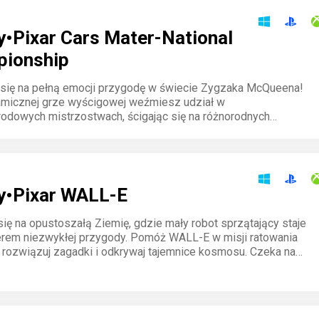
y•Pixar Cars Mater-National
ionship
 się na pełną emocji przygodę w świecie Zygzaka McQueena!
amicznej grze wyścigowej weźmiesz udział w
odowych mistrzostwach, ścigając się na różnorodnych
uduj swoje pojazdy, rywalizuj z przyjaciółmi i poczuj ducha
Górskiej!
y•Pixar WALL-E
się na opustoszałą Ziemię, gdzie mały robot sprzątający staje
erem niezwykłej przygody. Pomóż WALL-E w misji ratowania
, rozwiązuj zagadki i odkrywaj tajemnice kosmosu. Czeka na
uszająca historia pełna humoru i akcji.