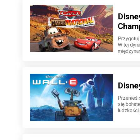
Disne
Champ
Przygotuj
W tej dyn
międzynar
trasach. B
Chłodnicy 
Disne
Przenieś 
się bohat
ludzkości
ciebie wzr