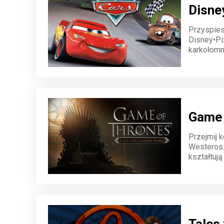
Disne
Przyspies
Disney•Pix
karkołomn
inni bohat
dynamiczn
Game 
Przejmij 
Westeros.
kształtują
zagrożenio