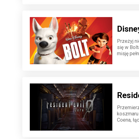
sekrety i 
Disne
Przeżyj n
się w Bol
misję pełn
odkrywaj 
bliżej celu
Reside
Przemierz
koszmaru 
Coena, łąc
tajemnic 
przestrze