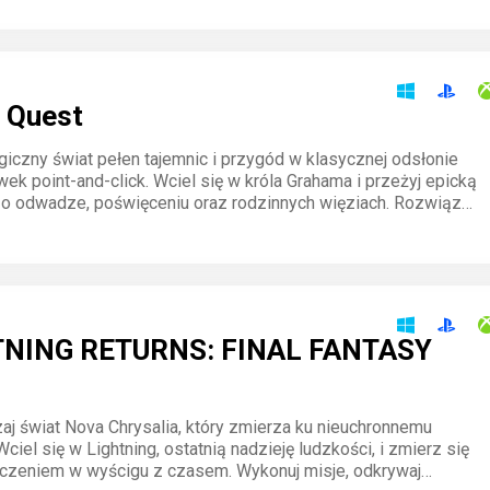
s Quest
giczny świat pełen tajemnic i przygód w klasycznej odsłonie
ek point-and-click. Wciel się w króla Grahama i przeżyj epicką
o odwadze, poświęceniu oraz rodzinnych więziach. Rozwiązuj
ksploruj krainę Daventry i kształtuj swoją legendę.
TNING RETURNS: FINAL FANTASY
aj świat Nova Chrysalia, który zmierza ku nieuchronnemu
ciel się w Lightning, ostatnią nadzieję ludzkości, i zmierz się
czeniem w wyścigu z czasem. Wykonuj misje, odkrywaj