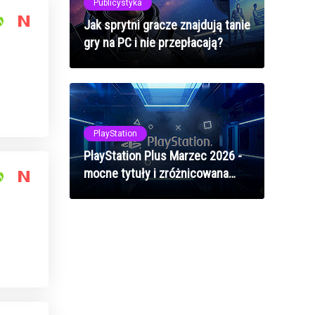
Publicystyka
Jak sprytni gracze znajdują tanie
gry na PC i nie przepłacają?
PlayStation
PlayStation Plus Marzec 2026 -
mocne tytuły i zróżnicowana
oferta dla abonentów