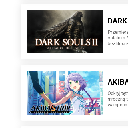
DARK S
Przemierz
ostatnim. 
bezlitosn
czoła potę
umiejętno
kultowej g
AKIBA
Odkryj tęt
mroczną t
wampirom,
walka i un