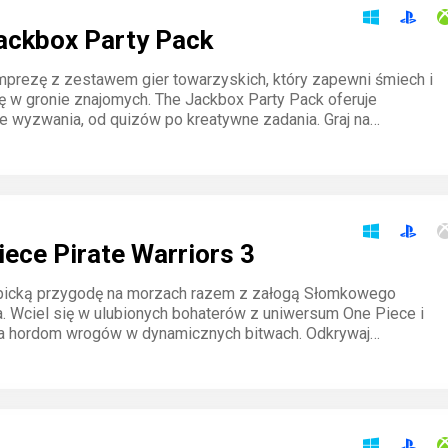
ackbox Party Pack
mprezę z zestawem gier towarzyskich, który zapewni śmiech i
ję w gronie znajomych. The Jackbox Party Pack oferuje
e wyzwania, od quizów po kreatywne zadania. Graj na
 lub komputerze i baw się z innymi bez ograniczeń. Wystarczy
ądzenie, by zacząć!
iece Pirate Warriors 3
picką przygodę na morzach razem z załogą Słomkowego
. Wciel się w ulubionych bohaterów z uniwersum One Piece i
a hordom wrogów w dynamicznych bitwach. Odkrywaj
 lokacje i przeżywaj kluczowe momenty sagi w widowiskowym
cz o wolność i skarb!