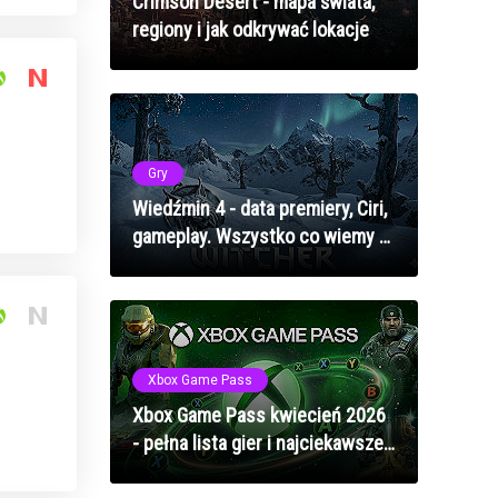
Crimson Desert - mapa świata,
regiony i jak odkrywać lokacje
Gry
Wiedźmin 4 - data premiery, Ciri,
gameplay. Wszystko co wiemy o
nowej sadze
Xbox Game Pass
Xbox Game Pass kwiecień 2026
- pełna lista gier i najciekawsze
premiery