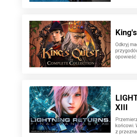
King'
Odkryj ma
przygodów
opowieść 
zagadki, e
LIGH
XIII
Przemierz
końcowi. W
z przezna