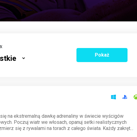
a:
Pokaż
stkie
 się na ekstremalną dawkę adrenaliny w świecie wyścigów
wych. Poczuj wiatr we włosach, opanuj setki realistycznych
mierz się z rywalami na torach z całego świata. Każdy zakręt
ie, a zwycięstwo zależy tylko od twoich umiejętności.