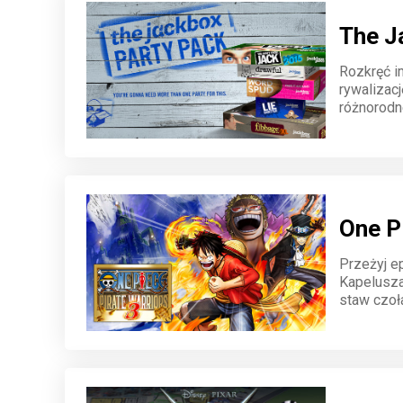
The J
Rozkręć i
rywalizac
różnorodn
telefonie
jedno urz
One P
Przeżyj e
Kapelusza
staw czoł
ikoniczne
stylu. Wal