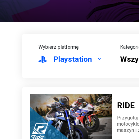
Wybierz platformę:
Kategori
Playstation
Wszy
RIDE
Przygotuj
motocyklo
maszyn i z
to wyzwan