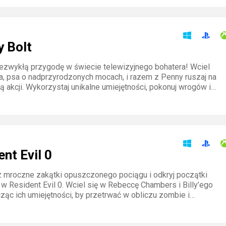
walcz o ocalenie dusz w epickim finale sagi.
y Bolt
iezwykłą przygodę w świecie telewizyjnego bohatera! Wciel
ta, psa o nadprzyrodzonych mocach, i razem z Penny ruszaj na
ą akcji. Wykorzystaj unikalne umiejętności, pokonuj wrogów i
tajemnice w dynamicznej rozgrywce. Każda chwila to krok
!
nt Evil 0
 mroczne zakątki opuszczonego pociągu i odkryj początki
w Resident Evil 0. Wciel się w Rebeccę Chambers i Billy’ego
ząc ich umiejętności, by przetrwać w obliczu zombie i
Umbrella. Czeka cię walka o życie w klaustrofobicznych
niach pełnych grozy.