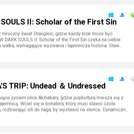
OULS II: Scholar of the First Sin
 mroczny świat Drangleic, gdzie każdy krok może być
W DARK SOULS II: Scholar of the First Sin czeka na ciebie
a walka, wymagające wyzwania i tajemnicza historia. Staw
żnym przeciwnikom i odkryj sekrety przeklętej krainy. Twoje
ści zostaną wystawione na próbę w tej odświeżonej edycji
ry.
'S TRIP: Undead ＆ Undressed
niące życiem ulice Akihabary, gdzie popkultura miesza się z
ajemnicą. Wciel się w bohatera, który musi stawić czoła
 rozbierając ich do naga, by wystawić na słońce. Dynamiczna
ikalny styl gry wciągają od pierwszej minuty.