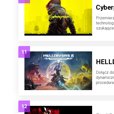
Cyber
Przemierz
technologi
szukające
kształtuj 
epickiej 
11
HELL
Dołącz do
dynamiczn
procedura
sprzęt i b
strategii.
12