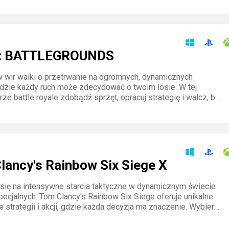
wyboru.
: BATTLEGROUNDS
w wir walki o przetrwanie na ogromnych, dynamicznych
dzie każdy ruch może zdecydować o twoim losie. W tej
rze battle royale zdobądź sprzęt, opracuj strategię i walcz, by
tatnim ocalałym wśród 100 graczy. Adrenalina gwarantowana!
lancy's Rainbow Six Siege X
 się na intensywne starcia taktyczne w dynamicznym świecie
pecjalnych. Tom Clancy's Rainbow Six Siege oferuje unikalne
 strategii i akcji, gdzie każda decyzja ma znaczenie. Wybierz
peratora, planuj i działaj zespołowo, by pokonać wroga w
ących misjach PvP.