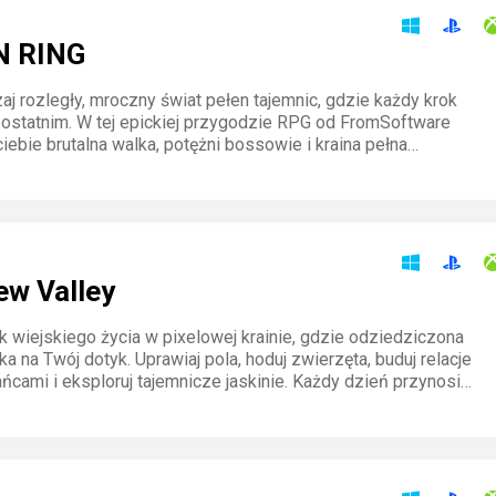
N RING
aj rozległy, mroczny świat pełen tajemnic, gdzie każdy krok
ostatnim. W tej epickiej przygodzie RPG od FromSoftware
iebie brutalna walka, potężni bossowie i kraina pełna
czeństw. Stwórz swoją legendę i zdobądź moc Elden Ring.
ew Valley
ok wiejskiego życia w pixelowej krainie, gdzie odziedziczona
a na Twój dotyk. Uprawiaj pola, hoduj zwierzęta, buduj relacje
ńcami i eksploruj tajemnicze jaskinie. Każdy dzień przynosi
ania i nagrody, które wciągną Cię na godziny.