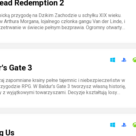
ead Redemption 2
picką przygodę na Dzikim Zachodzie u schyłku XIX wieku.
w Arthura Morgana, lojalnego członka gangu Van der Linde, i
rzetrwanie w świecie pełnym bezprawia. Ogromny otwarty
talne starcia i trudne wybory czekają na ciebie.
's Gate 3
aj zapomniane krainy pełne tajemnic i niebezpieczeństw w
przygodzie RPG. W Baldur's Gate 3 tworzysz własną historię,
ły z wyjątkowymi towarzyszami. Decyzje kształtują losy
walka wymaga strategii. Przeżyj legendę, która wciąga na
ziny.
g Us