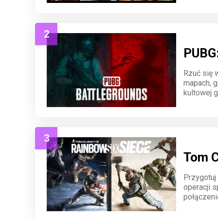
swobodę 
2
PUBG
Rzuć się 
mapach, g
kultowej g
zostać os
3
Tom C
Przygotuj
operacji s
połączenie
swojego o
emocjonuj