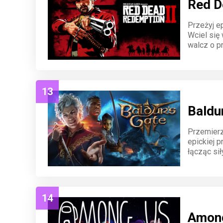
Red D
Przeżyj e
Wciel się 
walcz o p
świat, bru
13
Baldur
Przemierz
epickiej 
łącząc si
świata, a 
długie god
14
Amon