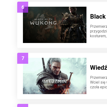
6
Black
Przemierz
przygodzi
kosturem,
tajemnico
Wukongu.
7
Wiedź
Przemierz
Wciel się 
czoła epic
Ciri i zmi