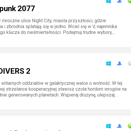
punk 2077
 mroczne ulice Night City, miasta przyszłości, gdzie
a i zbrodnia splatają się w jedno. Wciel się w V, najemnika
go klucza do nieśmiertelności. Podejmuj trudne wybory,
swoją historię i zmierz się z potężnymi korporacjami w tej
przygodzie RPG.
DIVERS 2
 elitarnych oddziałów w galaktycznej walce o wolność. W tej
ej strzelance kooperacyjnej stawisz czoła hordom wrogów na
lnie generowanych planetach. Wspieraj drużynę, ulepszaj
roń demokracji w chaosie wojny. Każda misja to test odwagi i