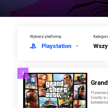
Wybierz platformę:
Kategori
Playstation
Wszy
1
Grand
Przemierz
County w 
bohaterów
online. Ta