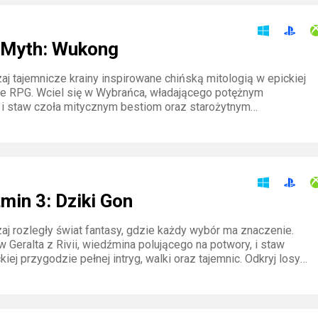
 Myth: Wukong
aj tajemnicze krainy inspirowane chińską mitologią w epickiej
e RPG. Wciel się w Wybrańca, władającego potężnym
 i staw czoła mitycznym bestiom oraz starożytnym
m. Każdy krok przybliża cię do odkrycia prawdy o legendarnym
min 3: Dziki Gon
aj rozległy świat fantasy, gdzie każdy wybór ma znaczenie.
w Geralta z Rivii, wiedźmina polującego na potwory, i staw
kiej przygodzie pełnej intryg, walki oraz tajemnic. Odkryj losy
erz się z Dzikim Gonem w niezapomnianej historii.