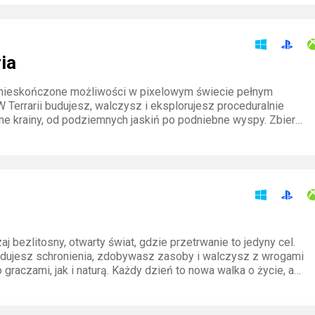
ia
nieskończone możliwości w pixelowym świecie pełnym
W Terrarii budujesz, walczysz i eksplorujesz proceduralnie
e krainy, od podziemnych jaskiń po podniebne wyspy. Zbieraj
wórz narzędzia i stawiaj czoła potężnym bossom. Każda
jest niepowtarzalna.
j bezlitosny, otwarty świat, gdzie przetrwanie to jedyny cel.
dujesz schronienia, zdobywasz zasoby i walczysz z wrogami
graczami, jak i naturą. Każdy dzień to nowa walka o życie, a
 lub zdrada zależą tylko od ciebie.