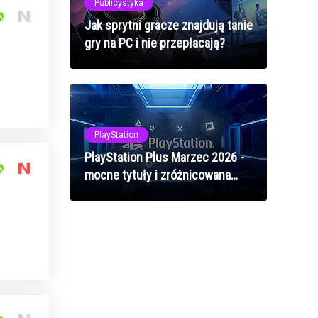
Publicystyka
Jak sprytni gracze znajdują tanie
gry na PC i nie przepłacają?
PlayStation
PlayStation Plus Marzec 2026 -
mocne tytuły i zróżnicowana
oferta dla abonentów