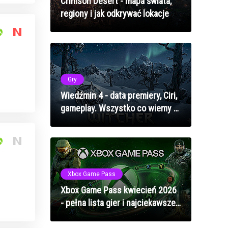
Crimson Desert - mapa świata,
regiony i jak odkrywać lokacje
Gry
Wiedźmin 4 - data premiery, Ciri,
gameplay. Wszystko co wiemy o
nowej sadze
Xbox Game Pass
Xbox Game Pass kwiecień 2026
- pełna lista gier i najciekawsze
premiery