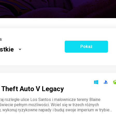
a:
Pokaż
stkie
 Theft Auto V Legacy
aj rozległe ulice Los Santos i malownicze tereny Blaine
świecie pełnym możliwości. Wciel się w trzech różnych
, wykonuj ryzykowne napady i buduj swoje imperium w trybie
 kultowa produkcja gwarantuje niekończącą się akcję i