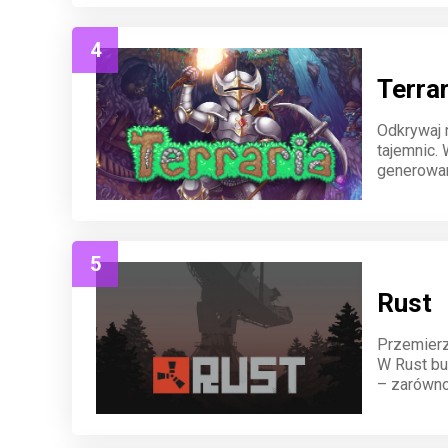
4
Terrar
Odkrywaj 
tajemnic. 
generowan
zasoby, t
przygoda 
5
Rust
Przemierza
W Rust bu
– zarówno 
współpraca