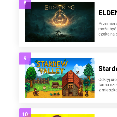
8
ELDE
Przemierz
może być 
czeka na c
niebezpie
9
Stard
Odkryj ur
farma czek
z mieszka
nowe wyzw
10