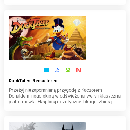
poziomami pełnymi pułapek, wrogów i nostalgicznych
odniesień. Każdy etap to test cierpliwości i
umiejętności!
DuckTales: Remastered
Przeżyj niezapomnianą przygodę z Kaczorem
Donaldem i jego ekipą w odświeżonej wersji klasycznej
platformówki. Eksploruj egzotyczne lokacje, zbieraj
skarby i staw czoła niebezpieczeństwom w ręcznie
rysowanej grafice. Nostalgia łączy się tu z
nowoczesnością!