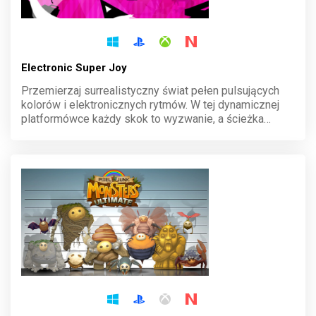
Electronic Super Joy
Przemierzaj surrealistyczny świat pełen pulsujących
kolorów i elektronicznych rytmów. W tej dynamicznej
platformówce każdy skok to wyzwanie, a ścieżka
dźwiękowa wciąga w trans. Pokonuj pułapki, unikaj
przeszkód i odkrywaj niezwykłe poziomy, które testują
Twój refleks.