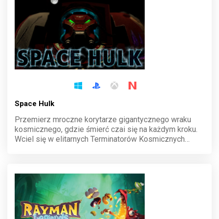
Space Hulk
Przemierz mroczne korytarze gigantycznego wraku
kosmicznego, gdzie śmierć czai się na każdym kroku.
Wciel się w elitarnych Terminatorów Kosmicznych
Marines i staw czoła hordom Genokradów w brutalnej,
taktycznej walce. Każdy ruch może być ostatnim, więc
planuj z rozwagą i przetrwaj.