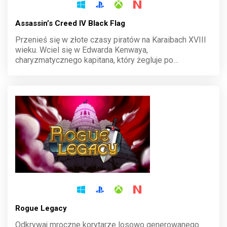
Assassin’s Creed IV Black Flag
Przenieś się w złote czasy piratów na Karaibach XVIII
wieku. Wciel się w Edwarda Kenwaya,
charyzmatycznego kapitana, który żegluje po
niebezpiecznych wodach, plądrując statki i odkrywając
tajemnice. Prowadź swoją załogę, walcz o sławę i buduj
legendę wśród fal.
Rogue Legacy
Odkrywaj mroczne korytarze losowo generowanego