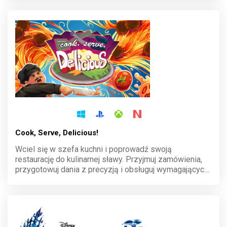
godną prawdziwego wikinga. Odważysz się stanąć do
walki?
Cook, Serve, Delicious!
Wciel się w szefa kuchni i poprowadź swoją
restaurację do kulinarnej sławy. Przyjmuj zamówienia,
przygotowuj dania z precyzją i obsługuj wymagających
klientów w zawrotnym tempie. Każdy dzień to nowe
wyzwanie, a sukces zależy od twojej szybkości i
umiejętności.