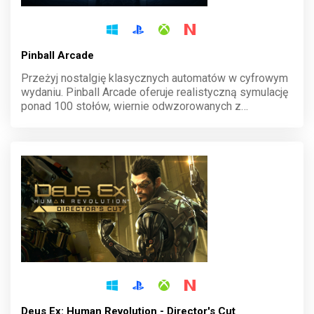
Pinball Arcade
Przeżyj nostalgię klasycznych automatów w cyfrowym
wydaniu. Pinball Arcade oferuje realistyczną symulację
ponad 100 stołów, wiernie odwzorowanych z
prawdziwych maszyn. Rywalizuj o najwyższe wyniki,
odkrywaj historyczne modele i poczuj ducha dawnych
salonów gier.
Deus Ex: Human Revolution - Director's Cut