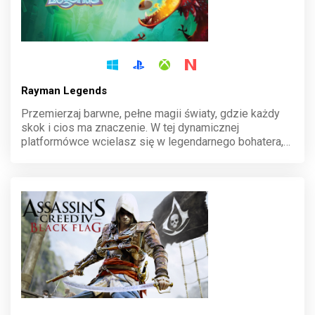
Rayman Legends
Przemierzaj barwne, pełne magii światy, gdzie każdy
skok i cios ma znaczenie. W tej dynamicznej
platformówce wcielasz się w legendarnego bohatera,
który wraz z przyjaciółmi stawia czoła niezwykłym
wyzwaniom. Czekają na Ciebie epickie przygody, pełne
humoru i akcji, w trybie solo lub kooperacji.