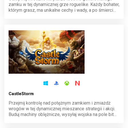
zamku w tej dynamicznej grze roguelike. Każdy bohater,
którym grasz, ma unikalne cechy i wady, a po śmierci
jego dziedzictwo przechodzi na kolejne pokolenie.
Zbieraj złoto, ulepszaj posiadłość i staw czoła
wyzwaniom, które nigdy się nie powtarzają.
CastleStorm
Przejmij kontrolę nad potężnym zamkiem i zmiażdż
wrogów w tej dynamicznej mieszance strategii i akcji.
Buduj machiny oblężnicze, wysyłaj wojska na pole bitwy
i niszcz fortece przeciwników. Wyrusz na epicką
przygodę pełną chaosu i zniszczenia, gdzie każda