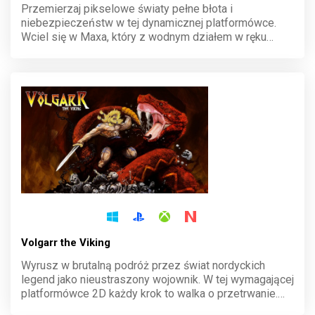
Przemierzaj pikselowe światy pełne błota i
niebezpieczeństw w tej dynamicznej platformówce.
Wciel się w Maxa, który z wodnym działem w ręku
stawia czoła mutantom i odkrywa tajemnice kolejnych
poziomów. Precyzja i refleks to klucz do zwycięstwa w
tej retro przygodzie.
Volgarr the Viking
Wyrusz w brutalną podróż przez świat nordyckich
legend jako nieustraszony wojownik. W tej wymagającej
platformówce 2D każdy krok to walka o przetrwanie.
Pokonuj hordy wrogów,避aj pułapek i zdobądź chwałę