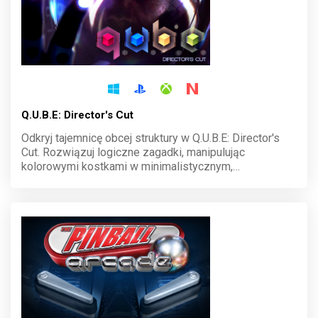
Q.U.B.E: Director's Cut
Odkryj tajemnicę obcej struktury w Q.U.B.E: Director's
Cut. Rozwiązuj logiczne zagadki, manipulując
kolorowymi kostkami w minimalistycznym,
futurystycznym świecie. Każda decyzja przybliża cię do
zrozumienia, dlaczego znalazłeś się w tym miejscu.
Przeżyj historię pełną niepewności i wyzwań.