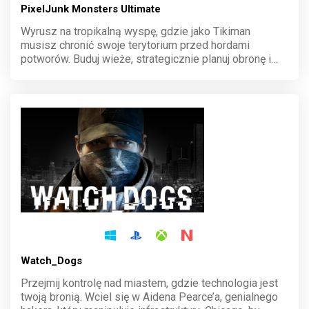
PixelJunk Monsters Ultimate
Wyrusz na tropikalną wyspę, gdzie jako Tikiman
musisz chronić swoje terytorium przed hordami
potworów. Buduj wieże, strategicznie planuj obronę i
wykorzystuj unikalne zdolności, by ocalić Chibi. Ta
dynamiczna gra tower defense wciąga różnorodnością
poziomów i wyzwań.
Watch_Dogs
Przejmij kontrolę nad miastem, gdzie technologia jest
twoją bronią. Wciel się w Aidena Pearce’a, genialnego