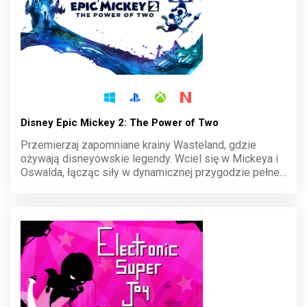
Disney Epic Mickey 2: The Power of Two
Przemierzaj zapomniane krainy Wasteland, gdzie
ożywają disneyowskie legendy. Wciel się w Mickeya i
Oswalda, łącząc siły w dynamicznej przygodzie pełnej
magii i tajemnic. Maluj świat pędzlem, rozwiązuj
zagadki i staw czoła wyzwaniom w tej wyjątkowej
kooperacyjnej opowieści.