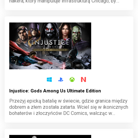
hakera, który manipuluje infrastrukturą Chicago, by
osiągnąć swoje cele. Podłącz się do systemu, zhakuj
wszystko i odkryj mroczne tajemnice w tej dynamicznej
grze akcji.
Injustice: Gods Among Us Ultimate Edition
Przeżyj epicką batalię w świecie, gdzie granica między
dobrem a złem została zatarta. Wciel się w ikonicznych
bohaterów i złoczyńców DC Comics, walcząc w
dynamicznych starciach pełnych spektakularnych
combosów. Injustice: Gods Among Us Ultimate Edition
dostarcza niezapomnianych emocji i rozbudowanej
fabuły, która wciąga od pierwszej walki.