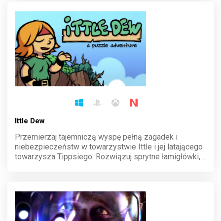
decyzja ma znaczenie.
Ittle Dew
Przemierzaj tajemniczą wyspę pełną zagadek i
niebezpieczeństw w towarzystwie Ittle i jej latającego
towarzysza Tippsiego. Rozwiązuj sprytne łamigłówki,
pokonuj groźnych przeciwników i odkrywaj sekrety
ukryte w zakamarkach tego niezwykłego świata.
Gotowy na przygodę?