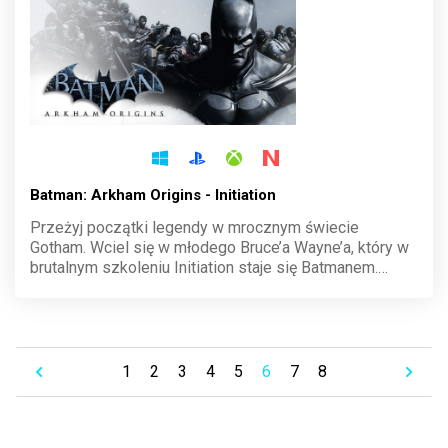
Batman: Arkham Origins - Initiation
Przeżyj początki legendy w mrocznym świecie
Gotham. Wciel się w młodego Bruce’a Wayne’a, który w
brutalnym szkoleniu Initiation staje się Batmanem.
Opanuj sztukę walki, pokonaj wymagające wyzwania i
staw czoła przeciwnikom w klasztorze Kirigi.
Gotowość do działania to klucz do sukcesu.
1
2
3
4
5
6
7
8