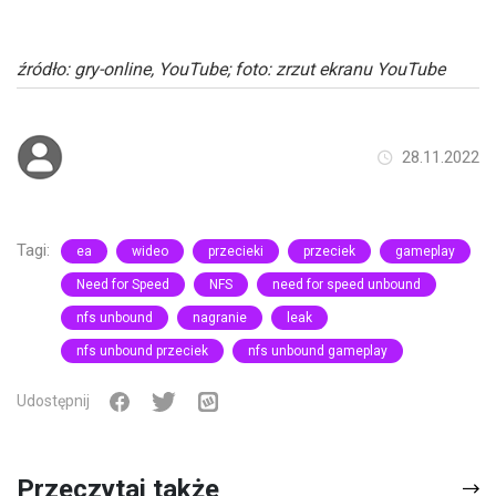
źródło: gry-online, YouTube; foto: zrzut ekranu YouTube
28.11.2022
Tagi:
ea
wideo
przecieki
przeciek
gameplay
Need for Speed
NFS
need for speed unbound
nfs unbound
nagranie
leak
nfs unbound przeciek
nfs unbound gameplay
Udostępnij
Przeczytaj także