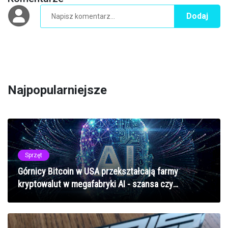
Dodaj
Najpopularniejsze
Sprzęt
Górnicy Bitcoin w USA przekształcają farmy
kryptowalut w megafabryki AI - szansa czy
zagrożenie dla rynku GPU?