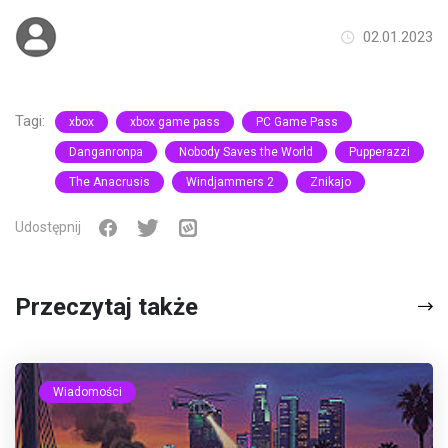
02.01.2023
Tagi:
xbox
xbox game pass
PC Game Pass
Danganronpa
Nobody Saves the World
Pupperazzi
The Anacrusis
Windjammers 2
Znikajo
Udostępnij
Przeczytaj także
Wiadomości