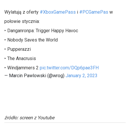
Wylatują z oferty
#XboxGamePass
i
#PCGamePas
w
połowie stycznia:
‣ Danganronpa: Trigger Happy Havoc
‣ Nobody Saves the World
‣ Pupperazzi
‣ The Anacrusis
‣ Windjammers 2
pic.twitter.com/DQp6pae3FH
— Marcin Pawlowski (@wrog)
January 2, 2023
źródło: screen z Youtube