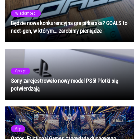
Wiadomości
Będzie nowa konkurencyjna gra piłkarska? GOALS to
next-gen, w którym... zarobimy pieniądze
Sprzęt
Sony zarejestrowało nowy model PS5! Plotki się
potwierdzają
Gry
Ontos: Frictional Games zapowiada duchowego