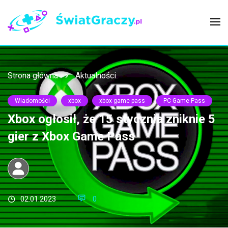
Strona główna
Aktualności
Wiadomości
xbox
xbox game pass
PC Game Pass
Xbox ogłosił, że 15 stycznia zniknie 5
gier z Xbox Game Pass
02.01.2023
0