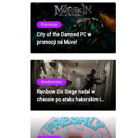
Promocje
City of the Damned PC w
promocji na Muve!
Wiadomości
Rainbow Six Siege nadal w
chaosie po ataku hakerskim i
awaryjnym wyłączeniu
serwerów