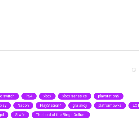
o switch
PS4
xbox
xbox series xs
playstation5
play
Nacon
PlayStation4
gra akcji
platformowka
LO
gol
Stwór
The Lord of the Rings Gollum