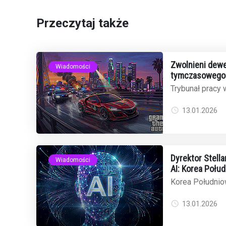
Przeczytaj także
Zwolnieni dewe
Wiadomości
tymczasowego 
odrzuca wnios
Trybunał pracy w
wniosek o tym
31 zwolnionych .
13.01.2026
Dyrektor Stell
Wiadomości
AI: Korea Połu
globalnego ryn
Korea Południow
oscarowych film
dominację w świe
13.01.2026