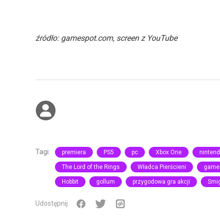
źródło: gamespot.com, screen z YouTube
Tagi:
premiera
PS5
pc
Xbox One
nintend
The Lord of the Rings
Władca Pierścieni
game
Hobbit
gollum
przygodowa gra akcji
Smi
Udostępnij