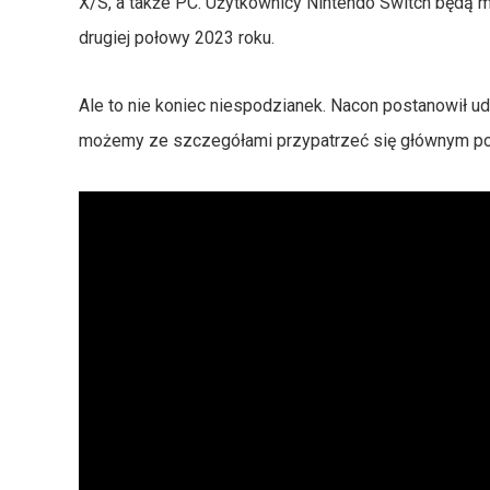
X/S, a także PC. Użytkownicy Nintendo Switch będą m
drugiej połowy 2023 roku.
Ale to nie koniec niespodzianek. Nacon postanowił 
możemy ze szczegółami przypatrzeć się głównym pos