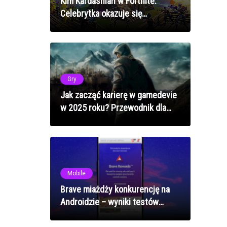
Kim Kardashian w Fortnite:
Celebrytka okazuje się
przyzwoitym graczem
Gry
Jak zacząć karierę w gamedevie
w 2025 roku? Przewodnik dla
początkujących
Mobile
Brave miażdży konkurencję na
Androidzie – wyniki testów
wydajności