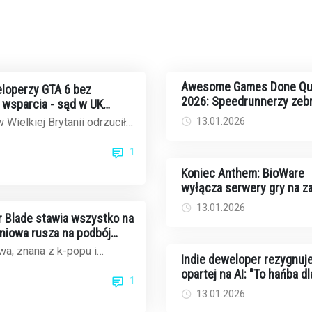
Awesome Games Done Qu
loperzy GTA 6 bez
2026: Speedrunnerzy zebr
wsparcia - sąd w UK
rekordowe 2,44 mln dolar
ek Rockstar
13.01.2026
 Wielkiej Brytanii odrzucił
walkę z rakiem
czasowe wynagrodzenie dla
1
..
Koniec Anthem: BioWare
wyłącza serwery gry na 
13.01.2026
ar Blade stawia wszystko na
dniowa rusza na podbój
ku gier
a, znana z k-popu i
Indie deweloper rezygnuje
ów, teraz celuje w
opartej na AI: "To hańba dl
1
cie gier wi...
twórców i graczy"
13.01.2026