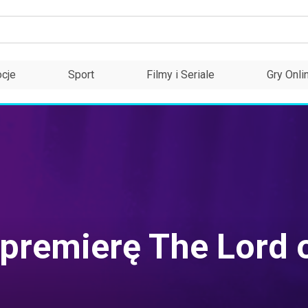
cje
Sport
Filmy i Seriale
Gry Onli
premierę The Lord o