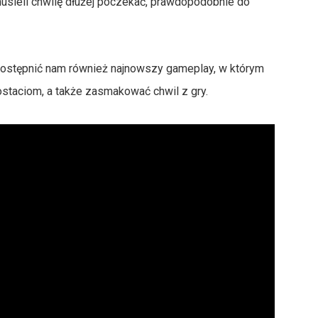
usieli chwilę dłużej poczekać, prawdopodobnie do
udostępnić nam również najnowszy gameplay, w którym
taciom, a także zasmakować chwil z gry.