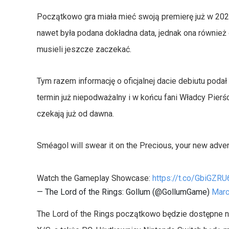
Początkowo gra miała mieć swoją premierę już w 2021
nawet była podana dokładna data, jednak ona również 
musieli jeszcze zaczekać.
Tym razem informację o oficjalnej dacie debiutu podał 
termin już niepodważalny i w końcu fani Władcy Pierśc
czekają już od dawna.
Sméagol will swear it on the Precious, your new adve
Watch the Gameplay Showcase:
https://t.co/GbiGZR
— The Lord of the Rings: Gollum (@GollumGame)
Marc
The Lord of the Rings początkowo będzie dostępne na