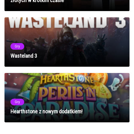
złotych w krótkim czasie
Gry
Wasteland 3
Gry
Hearthstone z nowym dodatkiem!