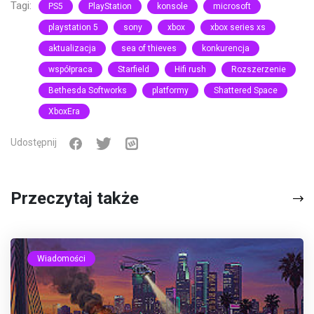
Tagi:
PS5
PlayStation
konsole
microsoft
playstation 5
sony
xbox
xbox series xs
aktualizacja
sea of thieves
konkurencja
współpraca
Starfield
Hifi rush
Rozszerzenie
Bethesda Softworks
platformy
Shattered Space
XboxEra
Udostępnij
Przeczytaj także
Wiadomości